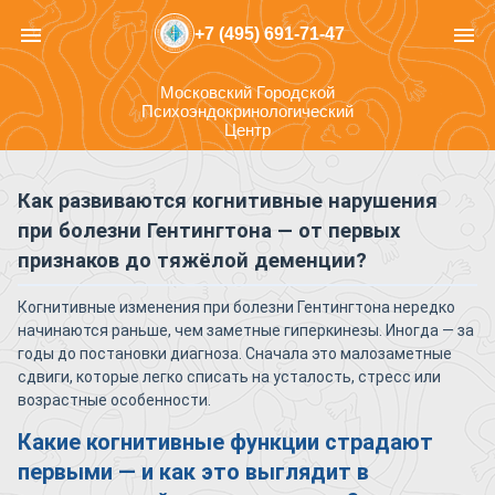
menu
menu
+7 (495) 691-71-47
Московский Городской
Психоэндокринологический
Центр
Как развиваются когнитивные нарушения
при болезни Гентингтона — от первых
признаков до тяжёлой деменции?
Когнитивные изменения при болезни Гентингтона нередко
начинаются раньше, чем заметные гиперкинезы. Иногда — за
годы до постановки диагноза. Сначала это малозаметные
сдвиги, которые легко списать на усталость, стресс или
возрастные особенности.
Какие когнитивные функции страдают
первыми — и как это выглядит в