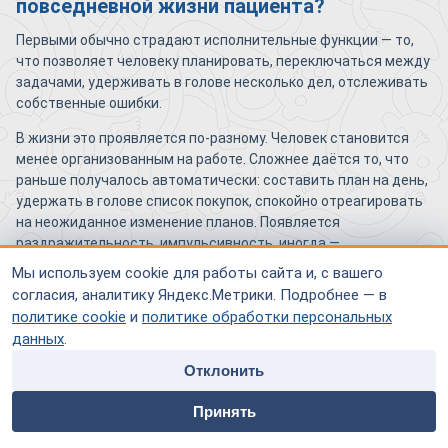
повседневной жизни пациента?
Первыми обычно страдают исполнительные функции — то,
что позволяет человеку планировать, переключаться между
задачами, удерживать в голове несколько дел, отслеживать
собственные ошибки.
В жизни это проявляется по-разному. Человек становится
менее организованным на работе. Сложнее даётся то, что
раньше получалось автоматически: составить план на день,
удержать в голове список покупок, спокойно отреагировать
на неожиданное изменение планов. Появляется
раздражительность, импульсивность, иногда —
несвойственная раньше резкость в общении.
Мы используем cookie для работы сайта и, с вашего
согласия, аналитику Яндекс.Метрики. Подробнее — в
Память на события долго остаётся относительно сохранной.
политике cookie
и
политике обработки персональных
Но страдает рабочая память — способность удерживать
данных
.
информацию «в моменте» и оперировать ею. Замедляется
скорость мышления: человеку нужно больше времени, чтобы
Отклонить
ответить на вопрос, принять решение, выполнить
home
people
payment
contacts
инструкцию.
Принять
Главная
Специалисты
Оплата
Контакты