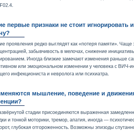
F02.4.
ие первые признаки не стоит игнорировать и
чу?
ие проявления редко выглядят как «потеря памяти». Чаще 
нцентрацией, забывчивость в мелочах, снижение инициативы
ированием. Иногда близкие замечают изменения раньше са
итивном или эмоциональном изменении у человека с ВИЧ-и
щего инфекциониста и невролога или психиатра.
 меняются мышление, поведение и движения
енции?
азвёрнутой стадии присоединяются выраженная замедленно
дки и тонкой моторики, тремор, апатия, иногда — психотич
орот, глубокая отгороженность. Возможны эпизоды спутанн