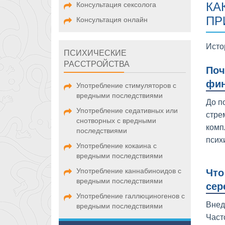
КА
Консультация сексолога
ПР
Консультация онлайн
Исто
ПСИХИЧЕСКИЕ
РАССТРОЙСТВА
Поч
фин
Употребление стимуляторов с
вредными последствиями
До п
Употребление седативных или
стре
снотворных с вредными
комп
последствиями
псих
Употребление кокаина с
вредными последствиями
Употребление каннабиноидов с
Что
вредными последствиями
сер
Употребление галлюциногенов с
Внед
вредными последствиями
Част