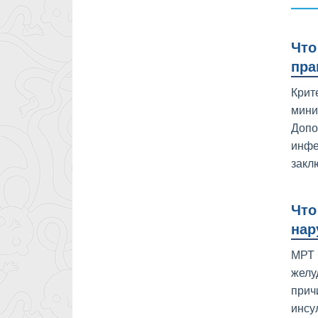
Что
пра
Крит
мини
Допо
инфе
закл
Что
нар
МРТ 
желу
прич
инсу