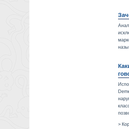
Зач
Анал
искл
марк
назы
Как
гов
Испо
Deme
нару
клас
позв
> Ко