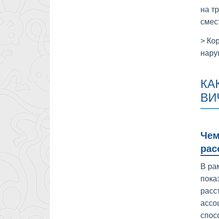
на т
смес
> Ко
нару
КА
ВИ
Чем
рас
В ра
пока
расс
ассо
спос