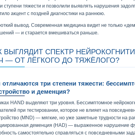
ри ступени тяжести и позволили выявлять нарушения задолг
тило акцент с поздней диагностики на раннюю.
роткий вывод. Современная медицина видит не только «дем
шений — и старается вмешиваться раньше.
К ВЫГЛЯДИТ СПЕКТР НЕЙРОКОГНИТ
Ч — ОТ ЛЁГКОГО ДО ТЯЖЁЛОГО?
 отличаются три степени тяжести: бессимп
стройство и деменция?
мках HAND выделяют три уровня. Бессимптомное нейроког
зателей при тестировании, которое не влияет на повседне
тройство (MND) — мягкие, но уже заметные трудности на раб
циированная деменция (HAD) — выраженное нарушение фун
обность самостоятельно справляться с повседневными зад