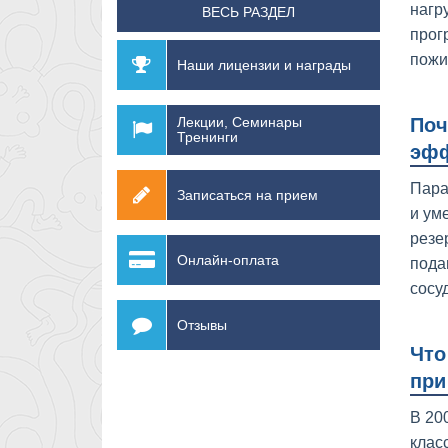
нагр
ВЕСЬ РАЗДЕЛ
прог
пожи
Наши лицензии и награды
Лекции, Семинары
Поч
Тренинги
эфф
Пара
Записаться на прием
и ум
резе
Онлайн-оплата
пода
сосу
Отзывы
Что
при
В 20
клас