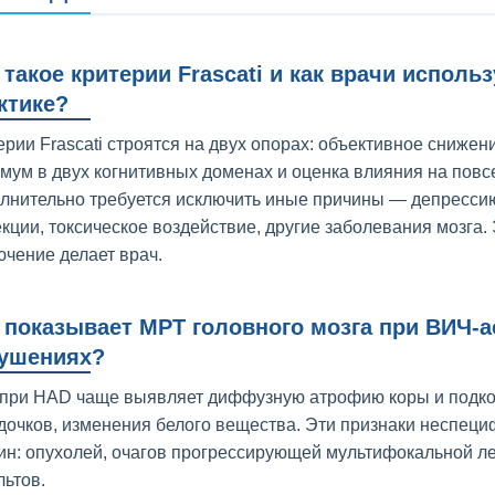
 такое критерии Frascati и как врачи исполь
ктике?
ерии Frascati строятся на двух опорах: объективное снижен
мум в двух когнитивных доменах и оценка влияния на пов
лнительно требуется исключить иные причины — депрессию
кции, токсическое воздействие, другие заболевания мозга. 
ючение делает врач.
 показывает МРТ головного мозга при ВИЧ-
ушениях?
при HAD чаще выявляет диффузную атрофию коры и подко
дочков, изменения белого вещества. Эти признаки неспеци
ин: опухолей, очагов прогрессирующей мультифокальной л
льтов.