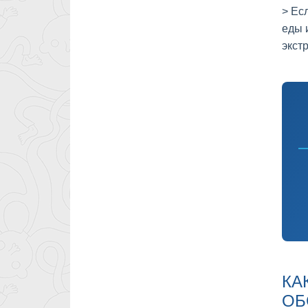
> Ес
еды 
экст
КА
ОБ