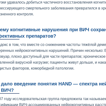
узки удавалось добиться частичного восстановления когни
рессирующего смертельного заболевания превратился в хр
зненного контроля.
ему когнитивные нарушения при ВИЧ сохран
ективных препаратов?
докс в том, что вместе со снижением частоты тяжёлой дем
еренных нейрокогнитивных нарушений. Причин несколько: 
рвуар, плохо доступный для части препаратов; хроническо
вленной вирусной нагрузке; пациенты живут дольше, и нак
дистых факторов, коморбидной патологии.
 дало введение понятия HAND — спектра не
 ВИЧ?
07 году исследовательская группа предложила так называем
сификации ВИЧ-ассоциированных нейрокогнитивных расстр