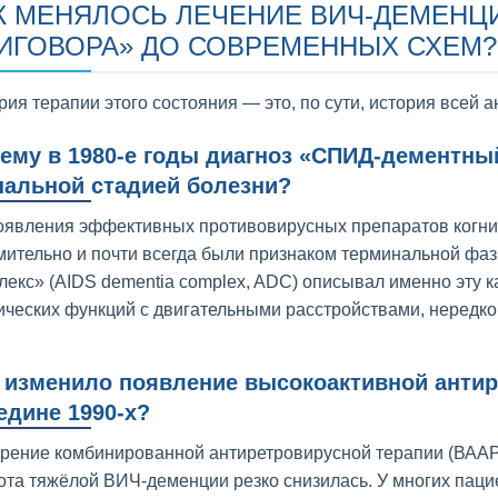
К МЕНЯЛОСЬ ЛЕЧЕНИЕ ВИЧ-ДЕМЕНЦ
ИГОВОРА» ДО СОВРЕМЕННЫХ СХЕМ?
рия терапии этого состояния — это, по сути, история всей
ему в 1980-е годы диагноз «СПИД-дементны
альной стадией болезни?
оявления эффективных противовирусных препаратов когн
мительно и почти всегда были признаком терминальной ф
лекс» (AIDS dementia complex, ADC) описывал именно эту 
ических функций с двигательными расстройствами, нередко
 изменило появление высокоактивной антир
едине 1990-х?
рение комбинированной антиретровирусной терапии (ВААР
ота тяжёлой ВИЧ-деменции резко снизилась. У многих пац