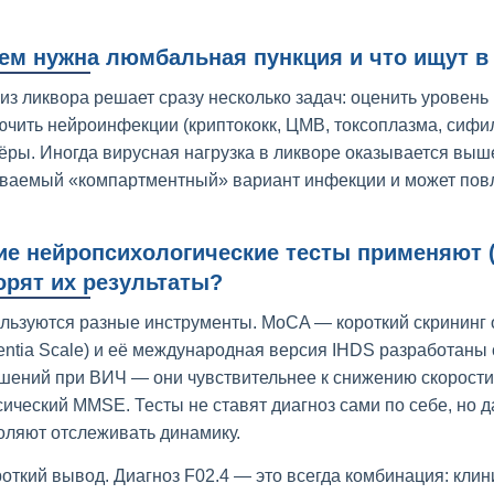
ем нужна люмбальная пункция и что ищут в
из ликвора решает сразу несколько задач: оценить уровен
ючить нейроинфекции (криптококк, ЦМВ, токсоплазма, сифил
ёры. Иногда вирусная нагрузка в ликворе оказывается выше
ваемый «компартментный» вариант инфекции и может повл
ие нейропсихологические тесты применяют (
орят их результаты?
льзуются разные инструменты. MoCA — короткий скрининг 
ntia Scale) и её международная версия IHDS разработаны
шений при ВИЧ — они чувствительнее к снижению скорости
сический MMSE. Тесты не ставят диагноз сами по себе, но д
оляют отслеживать динамику.
роткий вывод. Диагноз F02.4 — это всегда комбинация: клин