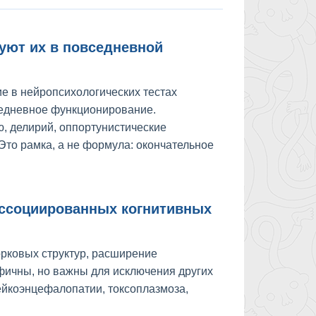
зуют их в повседневной
ие в нейропсихологических тестах
седневное функционирование.
, делирий, оппортунистические
Это рамка, а не формула: окончательное
ассоциированных когнитивных
рковых структур, расширение
фичны, но важны для исключения других
ейкоэнцефалопатии, токсоплазмоза,