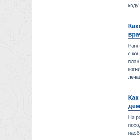
коду 
Как
вра
Ранн
с ко
план
когн
леча
Как
дем
На р
похо
наоб