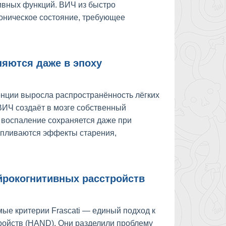
тивных функций. ВИЧ из быстро
оническое состояние, требующее
яются даже в эпоху
енции выросла распространённость лёгких
ВИЧ создаёт в мозге собственный
е воспаление сохраняется даже при
апливаются эффекты старения,
йрокогнитивных расстройств
ые критерии Frascati — единый подход к
ойств (HAND). Они разделили проблему