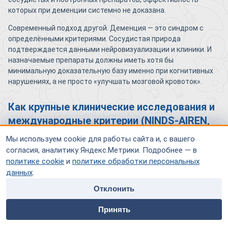
которых при деменции системно не доказана.
Современный подход другой. Деменция — это синдром с
определёнными критериями. Сосудистая природа
подтверждается данными нейровизуализации и клиники. И
назначаемые препараты должны иметь хотя бы
минимальную доказательную базу именно при когнитивных
нарушениях, а не просто «улучшать мозговой кровоток».
Как крупные клинические исследования и
международные критерии (NINDS-AIREN,
VASCOG) изменили стандарты терапии?
Мы используем cookie для работы сайта и, с вашего
согласия, аналитику Яндекс.Метрики. Подробнее — в
Критерии NINDS-AIREN (1993) и более поздние VASCOG (2014)
политике cookie
и
политике обработки персональных
формализовали диагноз: должна быть установлена и
данных
.
деменция, и её связь с цереброваскулярной болезнью. Это,
по сути, перевело сосудистую деменцию из «диагноза по
Отклонить
умолчанию» в категорию, требующую доказательств.
home
people
payment
contacts
Принять
Параллельно проводились исследования препаратов,
Главная
Специалисты
Оплата
Контакты
разработанных для болезни Альцгеймера. Их проверка при