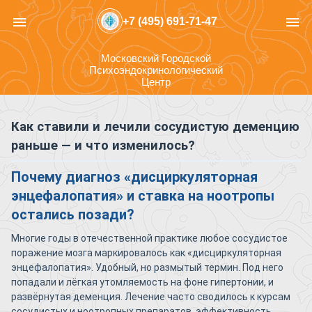
menu
menu
+7 (495) 691-71-47
Московский Городской
Психоэндокринологический
Центр
Как ставили и лечили сосудистую деменцию
раньше — и что изменилось?
Почему диагноз «дисциркуляторная
энцефалопатия» и ставка на ноотропы
остались позади?
Многие годы в отечественной практике любое сосудистое
поражение мозга маркировалось как «дисциркуляторная
энцефалопатия». Удобный, но размытый термин. Под него
попадали и лёгкая утомляемость на фоне гипертонии, и
развёрнутая деменция. Лечение часто сводилось к курсам
сосудистых и ноотропных препаратов, эффективность