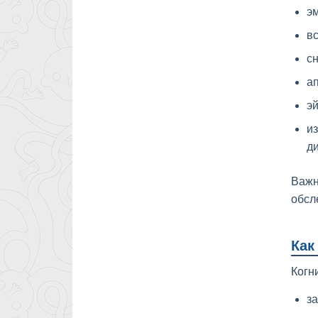
э
вс
сн
ап
э
и
ди
Важн
обсл
Как
Когн
з