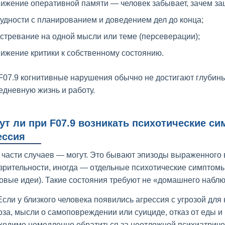
ижение оперативной памяти — человек забывает, зачем зашё
удности с планированием и доведением дел до конца;
стревание на одной мысли или теме (персеверации);
ижение критики к собственному состоянию.
F07.9 когнитивные нарушения обычно не достигают глубины
едневную жизнь и работу.
ут ли при F07.9 возникать психотические 
ессия
в части случаев — могут. Это бывают эпизоды выраженного 
зрительности, иногда — отдельные психотические симптомы
овые идеи). Такие состояния требуют не «домашнего наблю
 Если у близкого человека появились агрессия с угрозой дл
оза, мысли о самоповреждении или суициде, отказ от еды 
ходимо немедленно обратиться за неотложной психиатрич