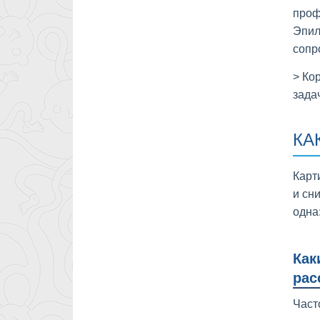
проф
Эпил
сопр
> Ко
зада
КА
Карт
и сн
одна
Как
рас
Част