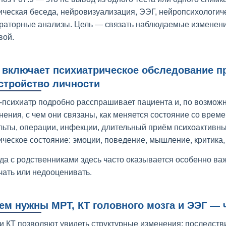
ическая беседа, нейровизуализация, ЭЭГ, нейропсихологич
раторные анализы. Цель — связать наблюдаемые изменения
вой.
 включает психиатрическое обследование пр
стройство личности
-психиатр подробно расспрашивает пациента и, по возможно
нения, с чем они связаны, как меняется состояние со време
льты, операции, инфекции, длительный приём психоактивн
ическое состояние: эмоции, поведение, мышление, критика,
да с родственниками здесь часто оказывается особенно ва
чать или недооценивать.
ем нужны МРТ, КТ головного мозга и ЭЭГ —
и КТ позволяют увидеть структурные изменения: последств