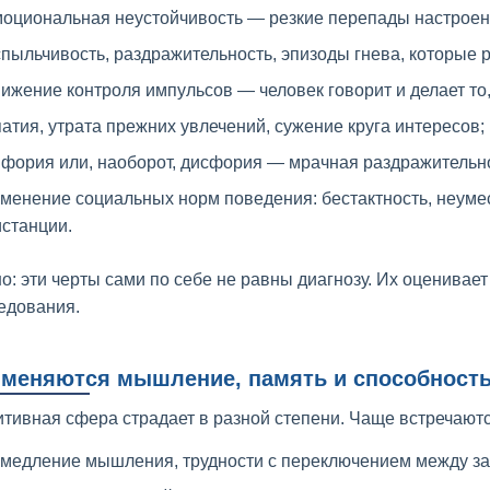
моциональная неустойчивость — резкие перепады настроен
пыльчивость, раздражительность, эпизоды гнева, которые
ижение контроля импульсов — человек говорит и делает то
атия, утрата прежних увлечений, сужение круга интересов;
йфория или, наоборот, дисфория — мрачная раздражительно
зменение социальных норм поведения: бестактность, неум
станции.
о: эти черты сами по себе не равны диагнозу. Их оценивает
едования.
 меняются мышление, память и способность
итивная сфера страдает в разной степени. Чаще встречаютс
амедление мышления, трудности с переключением между за