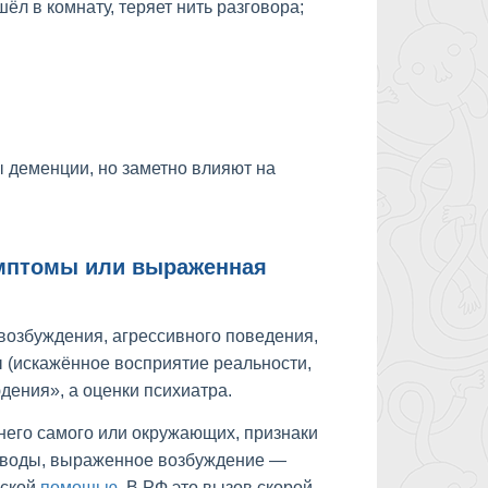
л в комнату, теряет нить разговора;
 деменции, но заметно влияют на
симптомы или выраженная
возбуждения, агрессивного поведения,
 (искажённое восприятие реальности,
дения», а оценки психиатра.
я него самого или окружающих, признаки
и воды, выраженное возбуждение —
еской
помощью
. В РФ это вызов скорой