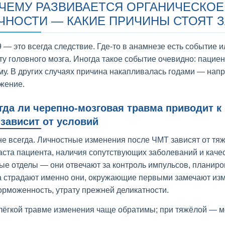
ЧЕМУ РАЗВИВАЕТСЯ ОРГАНИЧЕСКОЕ
ЧНОСТИ — КАКИЕ ПРИЧИНЫ СТОЯТ 
9 — это всегда следствие. Где-то в анамнезе есть событие 
ту головного мозга. Иногда такое событие очевидно: паци
му. В других случаях причина накапливалась годами — напр
жение.
гда ли черепно-мозговая травма приводит 
 зависит от условий
 не всегда. Личностные изменения после ЧМТ зависят от тя
аста пациента, наличия сопутствующих заболеваний и каче
ые отделы — они отвечают за контроль импульсов, планир
а страдают именно они, окружающие первыми замечают изм
орможенность, утрату прежней деликатности.
лёгкой травме изменения чаще обратимы; при тяжёлой — мо