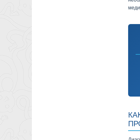
меди
КА
ПР
Диаг