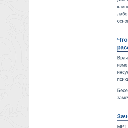
клин
лабо
осно
Что
рас
Врач
изме
инсу
псих
Бесе
заме
Зач
МРТ 