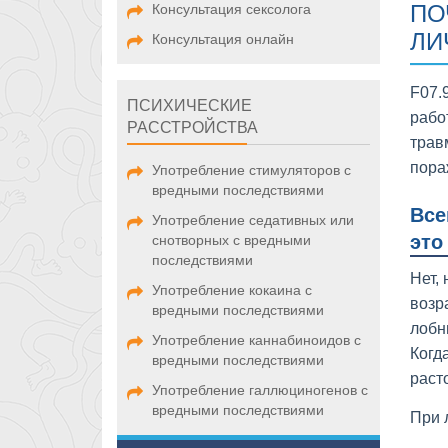
ПО
Консультация сексолога
ЛИ
Консультация онлайн
F07.
ПСИХИЧЕСКИЕ
рабо
РАССТРОЙСТВА
трав
пора
Употребление стимуляторов с
вредными последствиями
Все
Употребление седативных или
это
снотворных с вредными
последствиями
Нет,
Употребление кокаина с
возр
вредными последствиями
лобн
Употребление каннабиноидов с
Когд
вредными последствиями
раст
Употребление галлюциногенов с
вредными последствиями
При 