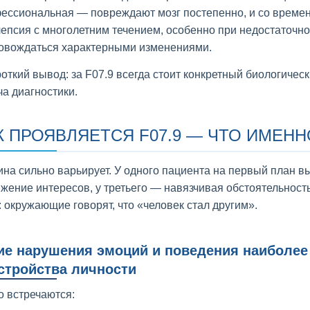
ессиональная — повреждают мозг постепенно, и со времене
епсия с многолетним течением, особенно при недостаточно
овождаться характерными изменениями.
роткий вывод: за F07.9 всегда стоит конкретный биологичес
ча диагностики.
К ПРОЯВЛЯЕТСЯ F07.9 — ЧТО ИМЕН
ина сильно варьирует. У одного пациента на первый план в
ижение интересов, у третьего — навязчивая обстоятельност
: окружающие говорят, что «человек стал другим».
ие нарушения эмоций и поведения наиболее
стройства личности
о встречаются: