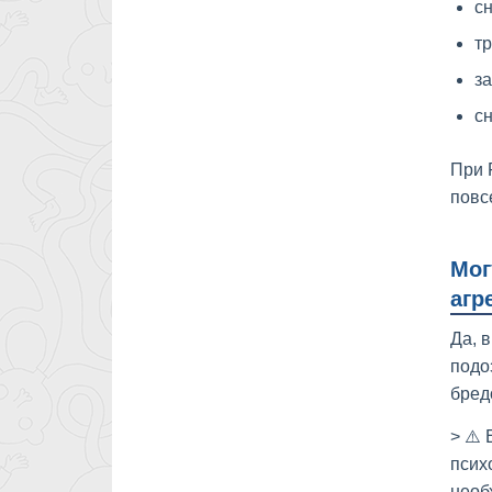
сн
тр
за
сн
При 
повс
Мог
агр
Да, 
подо
бред
> ⚠️
псих
необ