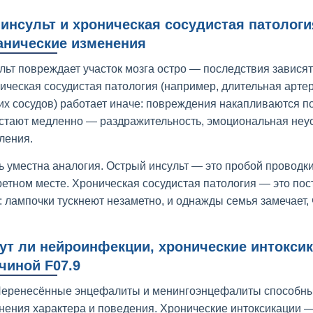
 инсульт и хроническая сосудистая патолог
анические изменения
льт повреждает участок мозга остро — последствия зависят 
ическая сосудистая патология (например, длительная арте
их сосудов) работает иначе: повреждения накапливаются п
стают медленно — раздражительность, эмоциональная неус
ения.
ь уместна аналогия. Острый инсульт — это пробой проводки 
ретном месте. Хроническая сосудистая патология — это пос
: лампочки тускнеют незаметно, и однажды семья замечает, ч
ут ли нейроинфекции, хронические интоксик
чиной F07.9
Перенесённые энцефалиты и менингоэнцефалиты способны 
нения характера и поведения. Хронические интоксикации —