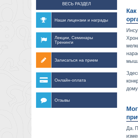
ВЕСЬ РАЗДЕЛ
Как
орг
Наши лицензии и награды
Инсу
Лекции, Семинары
Хрон
Тренинги
мелк
нара
Записаться на прием
мышл
Здес
Онлайн-оплата
конк
дому
Отзывы
Мог
при
Да. 
изме