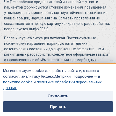
ЧМТ — особенно среднетяжёлой и тяжёлой — у части
пациентов формируются стойкие изменения: повышенная
утомляемость, эмоциональная неустойчивость, снижение
концентрации, нарушения сна. Если эти проявления не
складываются в чёткую картину конкретного расстройства,
используется шифр F06.9.
После инсульта ситуация похожая. Постинсультные
психические нарушения варьируются от лёгких
астенических состояний до выраженных аффективных и
когнитивных расстройств. Конкретное оформление зависит
от локализации и объёма поражения, преморбидных
особенностей и качества ранней реабилитации.
Мы используем cookie для работы сайта и, с вашего
согласия, аналитику Яндекс.Метрики. Подробнее — в
Какую роль играют нейроинфекции,
политике cookie
и
политике обработки персональных
интоксикации и опухоли головного мозга
данных
.
Перенесённые энцефалиты, менингоэнцефалиты,
Отклонить
нейроборрелиоз, последствия нейроСПИДа способны
home
people
payment
contacts
оставлять резидуальную психопатологию. Хронические
Принять
Главная
Специалисты
Оплата
Контакты
интоксикации — алкогольная, профессиональная,
лекарственная — также входят в этиологический спектр.