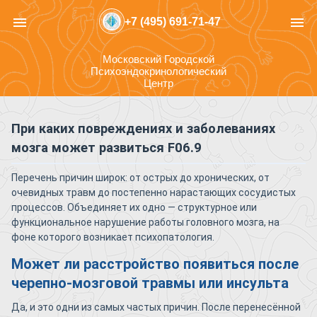
menu
menu
+7 (495) 691-71-47
Московский Городской
Психоэндокринологический
Центр
При каких повреждениях и заболеваниях
мозга может развиться F06.9
Перечень причин широк: от острых до хронических, от
очевидных травм до постепенно нарастающих сосудистых
процессов. Объединяет их одно — структурное или
функциональное нарушение работы головного мозга, на
фоне которого возникает психопатология.
Может ли расстройство появиться после
черепно-мозговой травмы или инсульта
Да, и это одни из самых частых причин. После перенесённой