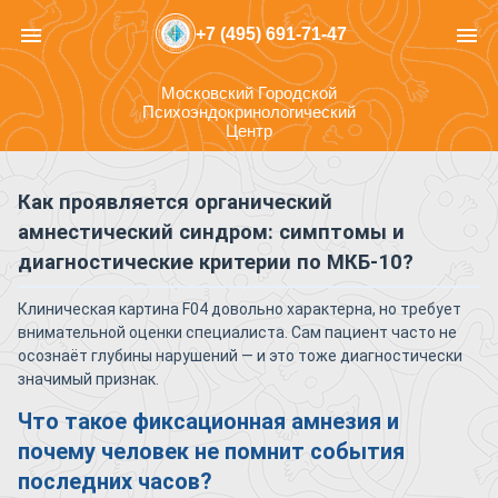
menu
menu
+7 (495) 691-71-47
Московский Городской
Психоэндокринологический
Центр
Как проявляется органический
амнестический синдром: симптомы и
диагностические критерии по МКБ-10?
Клиническая картина F04 довольно характерна, но требует
внимательной оценки специалиста. Сам пациент часто не
осознаёт глубины нарушений — и это тоже диагностически
значимый признак.
Что такое фиксационная амнезия и
почему человек не помнит события
последних часов?