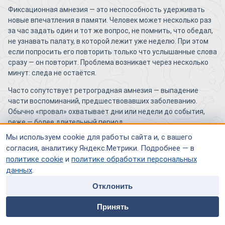
Фиксационная амнезия — это неспособность удерживать
новые впечатления в памяти. Человек может несколько раз
за час задать один и тот же вопрос, не помнить, что обедал,
не узнавать палату, в которой лежит уже неделю. При этом
если попросить его повторить только что услышанные слова
сразу — он повторит. Проблема возникает через несколько
минут: следа не остаётся.
Часто сопутствует ретроградная амнезия — выпадение
части воспоминаний, предшествовавших заболеванию.
Обычно «провал» охватывает дни или недели до события,
реже — более длительный период.
Мы используем cookie для работы сайта и, с вашего
Что такое конфабуляции и как отличить
согласия, аналитику Яндекс.Метрики. Подробнее — в
политике cookie
и
политике обработки персональных
их от намеренной лжи?
данных
.
Конфабуляции — это заполнение пробелов памяти ложными
Отклонить
или искажёнными воспоминаниями, в которые человек
home
people
payment
contacts
искренне верит. Он не обманывает: для него эти
Принять
«воспоминания» субъективно реальны. Например, пациент
Главная
Специалисты
Оплата
Контакты
может рассказать, что утром ходил на работу, хотя на самом