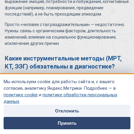
выражение эмоций, потребности и побуждения, когнитивные
функции (например, планирование, предвидение
последствий), а не быть преходящим эпизодом.
Просто «человек стал раздражительным» — недостаточно.
Нужны: связь с органическим фактором, длительность
изменений, влияние на социальное функционирование,
исключение других причин.
Какие инструментальные методы (МРТ,
КТ, ЭЭГ) обязательны в диагностике?
Конкретный набор обследований определяет врач, но в
Мы используем cookie для работы сайта и, с вашего
типичный диагностический маршрут входят:
согласия, аналитику Яндекс.Метрики. Подробнее — в
МРТ или КТ головного мозга — чтобы увидеть
политике cookie
и
политике обработки персональных
структурные изменения: посттравматические очаги,
данных
.
последствия инсульта, опухоли, признаки атрофии.
Отклонить
ЭЭГ — особенно когда есть подозрение на
home
people
payment
contacts
эпилептическую природу или эпизодические нарушения
Принять
Главная
Специалисты
Оплата
Контакты
поведения.