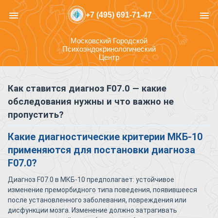
menu
menu
+7 (495) 691-71-47
Московский Городской
Психоэндокринологический
Центр
Как ставится диагноз F07.0 — какие
обследования нужны и что важно не
пропустить?
Какие диагностические критерии МКБ-10
применяются для постановки диагноза
F07.0?
Диагноз F07.0 в МКБ-10 предполагает: устойчивое
изменение преморбидного типа поведения, появившееся
после установленного заболевания, повреждения или
дисфункции мозга. Изменение должно затрагивать