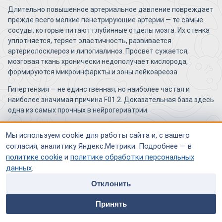
Длительно повышенное артериальное давление повреждает
прежде всего мелкие пенетрирующие артерии — те самые
сосуды, которые питают глубинные отделы мозга. Их стенка
уплотняется, теряет эластичность, развивается
артериолосклероз и липогиалиноз. Просвет сужается,
мозговая ткань хронически недополучает кислорода,
формируются микроинфаркты и зоны лейкоареоза.
Гипертензия — не единственная, но наиболее частая и
наиболее значимая причина F01.2. Доказательная база здесь
одна из самых прочных в нейрогериатрии.
Как сахарный диабет, атеросклероз и
Мы используем cookie для работы сайта и, с вашего
согласия, аналитику Яндекс.Метрики. Подробнее — в
фибрилляция предсердий связаны с этой
политике cookie
и
политике обработки персональных
болезнью?
данных
.
Сахарный диабет 2 типа повреждает сосудистую стенку
Отклонить
через хроническую гипергликемию, ускоряет атеросклероз и
home
people
payment
contacts
ухудшает микроциркуляцию. Атеросклероз крупных артерий
Принять
шеи и головы создаёт условия для эмболий и снижения
Главная
Специалисты
Оплата
Контакты
перфузии. Фибрилляция предсердий — источник