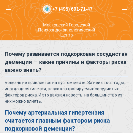
menu
menu
+7 (495) 691-71-47
Московский Городской
Психоэндокринологический
Центр
Почему развивается подкорковая сосудистая
деменция — какие причины и факторы риска
важно знать?
Болезнь не появляется на пустом месте. За ней стоят годы,
иногда десятилетия, плохо контролируемых сосудистых
факторов риска. И это важная новость: на большинство из
них можно влиять.
Почему артериальная гипертензия
считается главным фактором риска
подкорковой деменции?