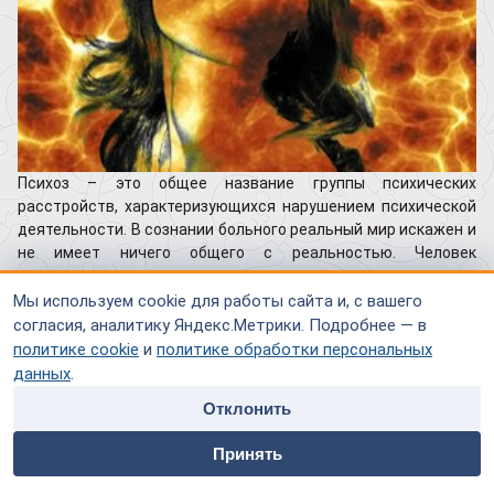
Психоз – это общее название группы психических
расстройств, характеризующихся нарушением психической
деятельности. В сознании больного реальный мир искажен и
не имеет ничего общего с реальностью. Человек
воспринимает окружающее ложно, слышит голоса, к нему
приходят видения - галлюцинации. Под влиянием таких
Мы используем cookie для работы сайта и, с вашего
факторов поведение его меняется: он постоянно опасается
согласия, аналитику Яндекс.Метрики. Подробнее — в
за свою жизнь, дезорганизован, происходит расстройство
политике cookie
и
политике обработки персональных
мышления и памяти.
данных
.
Отклонить
Больной ведет себя неадекватно, беспричинно плачет или
home
people
payment
contacts
смеется, впадает в ярость или эйфорию, разговаривает сам
Принять
с собой. Он высказывает сомнительные вещи, бредовые
Главная
Специалисты
Оплата
Контакты
идеи, становится мнительным и скрытным, начинает