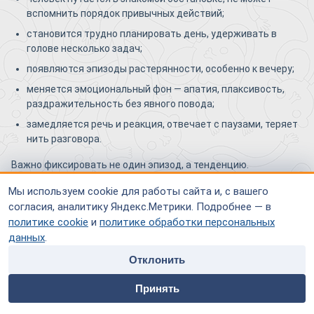
вспомнить порядок привычных действий;
становится трудно планировать день, удерживать в
голове несколько задач;
появляются эпизоды растерянности, особенно к вечеру;
меняется эмоциональный фон — апатия, плаксивость,
раздражительность без явного повода;
замедляется речь и реакция, отвечает с паузами, теряет
нить разговора.
Важно фиксировать не один эпизод, а тенденцию.
Однократная забывчивость — ещё не симптом; устойчивое
Мы используем cookie для работы сайта и, с вашего
снижение в нескольких сферах одновременно — повод
согласия, аналитику Яндекс.Метрики. Подробнее — в
обратиться к врачу.
политике cookie
и
политике обработки персональных
данных
.
Чем сосудистая деменция отличается от
Отклонить
болезни Альцгеймера по характеру
home
people
payment
contacts
нарушений — и почему это важно?
Принять
Главная
Специалисты
Оплата
Контакты
При болезни Альцгеймера на первый план выходят