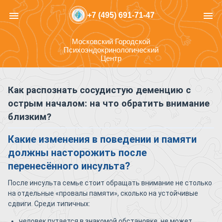
menu
menu
+7 (495) 691-71-47
Московский Городской
Психоэндокринологический
Центр
Как распознать сосудистую деменцию с
острым началом: на что обратить внимание
близким?
Какие изменения в поведении и памяти
должны насторожить после
перенесённого инсульта?
После инсульта семье стоит обращать внимание не столько
на отдельные «провалы памяти», сколько на устойчивые
сдвиги. Среди типичных:
человек путается в знакомой обстановке, не может