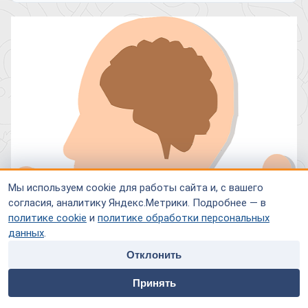
Мы используем cookie для работы сайта и, с вашего
согласия, аналитику Яндекс.Метрики. Подробнее — в
политике cookie
и
политике обработки персональных
данных
.
Отклонить
home
people
payment
contacts
Принять
Главная
Специалисты
Оплата
Контакты