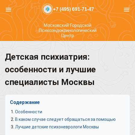
menu
menu
+7 (495) 691-71-47
Московский Городской
Психоэндокринологический
Центр
Детская психиатрия:
особенности и лучшие
специалисты Москвы
Содержание
Особенности
В каком случае следует обращаться за помощью
Лучшие детские психоневрологи Москвы