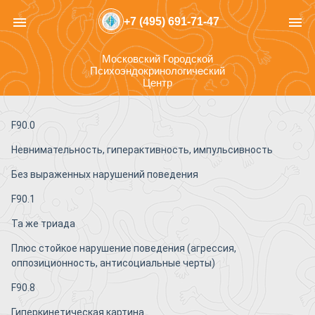
menu
menu
+7 (495) 691-71-47
Московский Городской
Психоэндокринологический
Центр
F90.0
Невнимательность, гиперактивность, импульсивность
Без выраженных нарушений поведения
F90.1
Та же триада
Плюс стойкое нарушение поведения (агрессия,
оппозиционность, антисоциальные черты)
F90.8
Гиперкинетическая картина