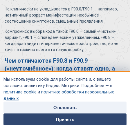
Но клинически не укладывается в F90.0/F90.1 — например,
нетипичный возраст манифестации, необычное
соотношение симптомов, смешанные проявления
Компромисс выбора кода такой: F90.0 — самый «чистый»
вариант, F90.1 — с поведенческим утяжелением, F90.8 —
когда врач видит гиперкинетическое расстройство, но не
хочет втискивать его в готовую коробку.
Чем отличаются F90.8 и F90.9
(«неуточнённое»): когда ставят одно, а
когда другое?
Мы используем cookie для работы сайта и, с вашего
согласия, аналитику Яндекс.Метрики. Подробнее — в
F90.9 ставят, когда данных недостаточно — например,
политике cookie
и
политике обработки персональных
ребёнка только начали обследовать, картина ещё неясна,
данных
.
или информация о поведении в школе пока не собрана. Это
«диагноз-черновик».
Отклонить
home
people
payment
contacts
F90.8 — другая логика. Здесь данные есть, картина изучена,
Принять
но она нетипична для F90.0 и F90.1. Это уже не черновик, а
Главная
Специалисты
Оплата
Контакты
осознанное решение врача отнести случай к атипичным