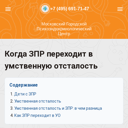
menu
menu
+7 (495) 691-71-47
Московский Городской
Психоэндокринологический
Центр
Когда ЗПР переходит в
умственную отсталость
Содержание
Дети с ЗПР
Умственная отсталость
Умственная отсталость и ЗПР: в чем разница
Как ЗПР переходит в УО