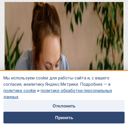
Мы используем cookie для работы сайта и, с вашего
согласия, аналитику Яндекс.Метрики. Подробнее — в
политике cookie
и
политике обработки персональных
данных
.
Отклонить
home
people
payment
contacts
Принять
Главная
Специалисты
Оплата
Контакты