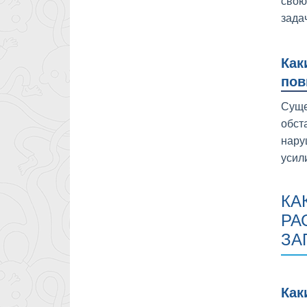
свою
зада
Как
пов
Суще
обст
нару
усил
КА
РА
ЗА
Как