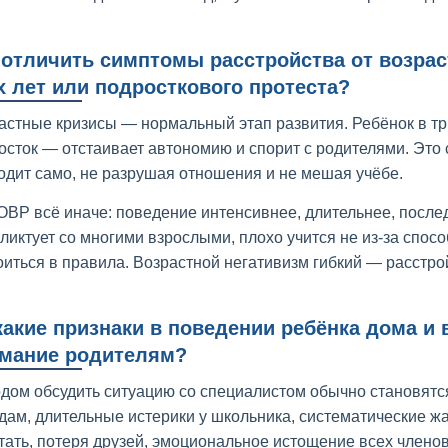
 отличить симптомы расстройства от возрас
х лет или подросткового протеста?
астные кризисы — нормальный этап развития. Ребёнок в три
осток — отстаивает автономию и спорит с родителями. Это 
одит само, не разрушая отношения и не мешая учёбе.
ОВР всё иначе: поведение интенсивнее, длительнее, послед
ликтует со многими взрослыми, плохо учится не из-за спосо
оиться в правила. Возрастной негативизм гибкий — расстро
какие признаки в поведении ребёнка дома и 
мание родителям?
дом обсудить ситуацию со специалистом обычно становят
дам, длительные истерики у школьника, систематические жа
тать, потеря друзей, эмоциональное истощение всех членов