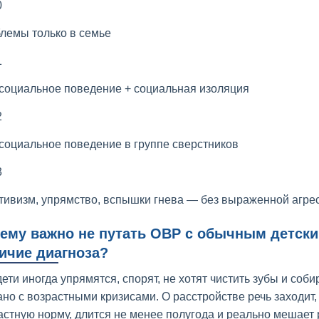
0
лемы только в семье
1
социальное поведение + социальная изоляция
2
социальное поведение в группе сверстников
3
тивизм, упрямство, вспышки гнева — без выраженной агре
ему важно не путать ОВР с обычным детски
ичие диагноза?
дети иногда упрямятся, спорят, не хотят чистить зубы и соб
ано с возрастными кризисами. О расстройстве речь заходит
астную норму, длится не менее полугода и реально мешает р