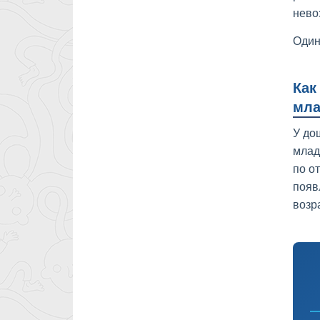
нево
Один
Как
мла
У до
млад
по о
появ
возр