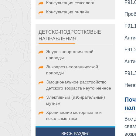
F91.
Консультация сексолога
Консультация онлайн
Проб
F91.
ДЕТСКО-ПОДРОСТКОВЫЕ
Анти
НАПРАВЛЕНИЯ
F91.
Энурез неорганической
природы
Анти
Энкопрез неорганической
природы
F91.
Эмоциональное расстройство
Нега
детского возраста неуточнённое
Элективный (избирательный)
Поч
мутизм
нал
Хронические моторные или
вокальные тики
Все 
связ
ВЕСЬ РАЗДЕЛ
возр