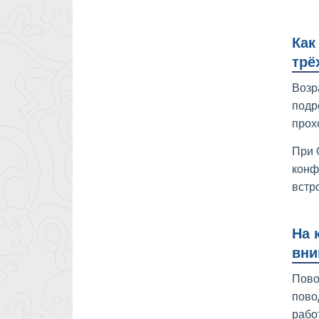
Как
трё
Возр
подр
прох
При 
конф
встр
На 
вни
Пово
пово
рабо