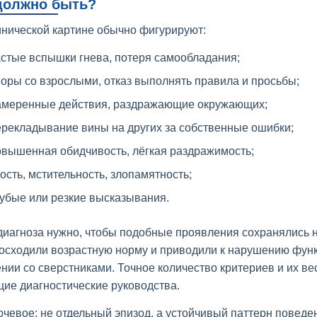
должно быть?
инической картине обычно фигурируют:
астые вспышки гнева, потеря самообладания;
оры со взрослыми, отказ выполнять правила и просьбы;
амеренные действия, раздражающие окружающих;
ерекладывание вины на других за собственные ошибки;
овышенная обидчивость, лёгкая раздражимость;
ость, мстительность, злопамятность;
убые или резкие высказывания.
диагноза нужно, чтобы подобные проявления сохранялись 
осходили возрастную норму и приводили к нарушению функ
нии со сверстниками. Точное количество критериев и их ве
щие диагностические руководства.
ючевое: не отдельный эпизод, а устойчивый паттерн поведе