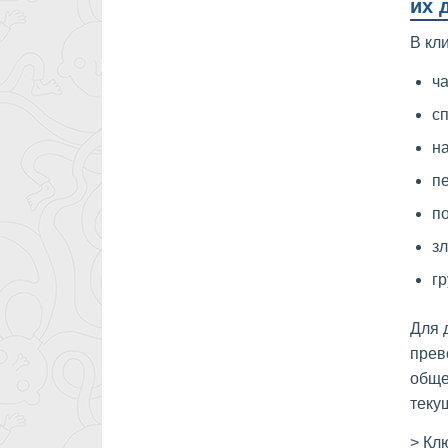
их 
В кл
ч
сп
н
п
п
зл
гр
Для 
прев
обще
теку
> Кл