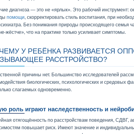
чие диагноза — это не «ярлык». Это рабочий инструмент: 
оды
помощи
, скорректировать стиль воспитания, при необх
психиатра. Без понимания природы происходящего семья ча
че-жёстче», что на практике только усиливает симптомы.
ЧЕМУ У РЕБЁНКА РАЗВИВАЕТСЯ ОП
ЗЫВАЮЩЕЕ РАССТРОЙСТВО?
ственной причины нет. Большинство исследователей рассм
модействия биологических, психологических и средовых фак
олько слагаемых одновременно.
ую роль играют наследственность и нейроб
йная отягощённость по расстройствам поведения, СДВГ, 
симостям повышает риск. Имеют значение и индивидуальн