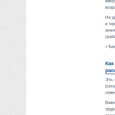
импу
возр
На у
и то
анал
сраб
> Би
Как
рас
Это,
(сег
семе
Важн
труд