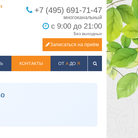
т
+7 (495) 691-71-47
с 9:00 до 21:00
Без выходных
Записаться на приём
Ь
КОНТАКТЫ
ОТ
А
ДО
Я
во