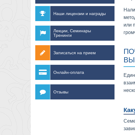
Нали
Наши лицензии и награды
мет
или 
Лекции, Семинары
гром
Тренинги
ПО
Записаться на прием
ВЫ
Онлайн-оплата
Един
взаи
неск
Отзывы
Как
Семе
зави