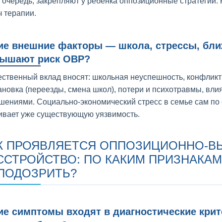
 очередь, закрепляют у ребёнка оппозиционные стратегии. 
ч терапии.
ие внешние факторы — школа, стрессы, бл
ышают риск ОВР?
ственный вклад вносят: школьная неуспешность, конфликты
ановка (переезды, смена школ), потери и психотравмы, вли
шениями. Социально-экономический стресс в семье сам по 
ивает уже существующую уязвимость.
К ПРОЯВЛЯЕТСЯ ОППОЗИЦИОННО-
ССТРОЙСТВО: ПО КАКИМ ПРИЗНАКА
ПОДОЗРИТЬ?
ие симптомы входят в диагностические крит