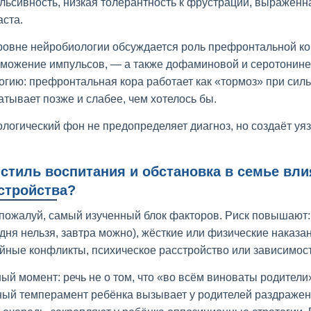
льсивность, низкая толерантность к фрустрации, выраженн
аста.
ровне нейробиологии обсуждается роль префронтальной ко
рможение импульсов, — а также дофаминовой и серотонинер
огию: префронтальная кора работает как «тормоз» при сильн
атывает позже и слабее, чем хотелось бы.
ологический фон не предопределяет диагноз, но создаёт уя
 стиль воспитания и обстановка в семье в
стройства?
 пожалуй, самый изученный блок факторов. Риск повышают
одня нельзя, завтра можно), жёсткие или физические наказа
йные конфликты, психическое расстройство или зависимость
ый момент: речь не о том, что «во всём виноваты родител
ный темперамент ребёнка вызывает у родителей раздражени