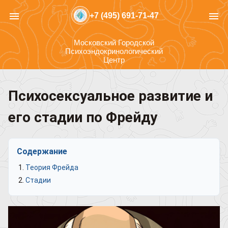
menu
menu
+7 (495) 691-71-47
Московский Городской
Психоэндокринологический
Центр
Психосексуальное развитие и
его стадии по Фрейду
Содержание
Теория Фрейда
Стадии