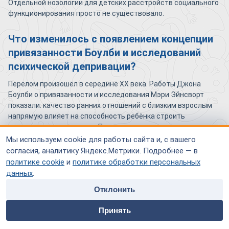
Отдельной нозологии для детских расстройств социального
функционирования просто не существовало.
Что изменилось с появлением концепции
привязанности Боулби и исследований
психической депривации?
Перелом произошёл в середине XX века. Работы Джона
Боулби о привязанности и исследования Мэри Эйнсворт
показали: качество ранних отношений с близким взрослым
напрямую влияет на способность ребёнка строить
социальные связи позже. Параллельно накопились данные о
детях из учреждений — у них наблюдались специфические
Мы используем cookie для работы сайта и, с вашего
нарушения, не сводимые к интеллектуальной
согласия, аналитику Яндекс.Метрики. Подробнее — в
недостаточности или аутизму.
политике cookie
и
политике обработки персональных
данных
.
Так в психиатрии появилось понимание, что социальное
функционирование — самостоятельная клиническая ось,
Отклонить
которую можно нарушить отдельно от речи, интеллекта и
home
people
payment
contacts
эмоциональной сферы.
Принять
Главная
Специалисты
Оплата
Контакты