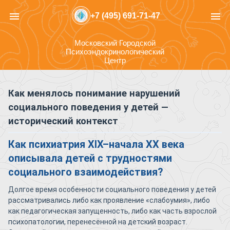
menu
menu
+7 (495) 691-71-47
Московский Городской
Психоэндокринологический
Центр
Как менялось понимание нарушений
социального поведения у детей —
исторический контекст
Как психиатрия XIX–начала XX века
описывала детей с трудностями
социального взаимодействия?
Долгое время особенности социального поведения у детей
рассматривались либо как проявление «слабоумия», либо
как педагогическая запущенность, либо как часть взрослой
психопатологии, перенесённой на детский возраст.