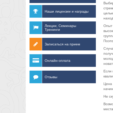
Выбир
стрем
Наши лицензии и награды
целью
наход
Опыт 
Лекции, Семинары
Тренинги
высо
групп
Поэто
Записаться на прием
Случа
получ
молод
Онлайн-оплата
новат
Если 
квали
Отзывы
Цена 
начин
Не ск
Возмо
места