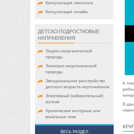
Консультация сексолога
Консультация онлайн
ДЕТСКО-ПОДРОСТКОВЫЕ
НАПРАВЛЕНИЯ
Энурез неорганической
природы
Энкопрез неорганической
природы
Эмоциональное расстройство
К том
детского возраста неуточнённое
ребен
конкр
Элективный (избирательный)
мутизм
В дан
переч
Хронические моторные или
вокальные тики
КРИ
ВЕСЬ РАЗДЕЛ