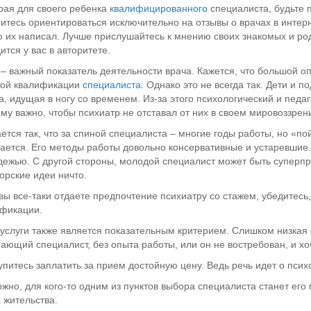
ая для своего ребенка
квалифицированного
специалиста, будьте 
итесь ориентироваться исключительно на отзывы о врачах в интернет
 их написал. Лучше прислушайтесь к мнению своих знакомых и родс
ится у вас в авторитете.
– важный показатель деятельности врача. Кажется, что большой оп
кой квалификации
специалиста
. Однако это не всегда так. Дети и 
а, идущая в ногу со временем. Из-за этого психологический и пед
му важно, чтобы психиатр не отставал от них в своем мировоззрен
ется так, что за спиной специалиста – многие годы работы, но «по
ается. Его методы работы довольно консервативные и устаревшие. А
ежью. С другой стороны, молодой специалист может быть суперпро
орские идеи ничто.
вы все-таки отдаете предпочтение психиатру со стажем, убедитесь
фикации.
услуги также является показательным критерием. Слишком низкая с
ающий специалист, без опыта работы, или он не востребован, и хо
упитесь заплатить за прием достойную цену. Ведь речь идет о пси
жно, для кого-то одним из пунктов выбора специалиста станет ег
 жительства.