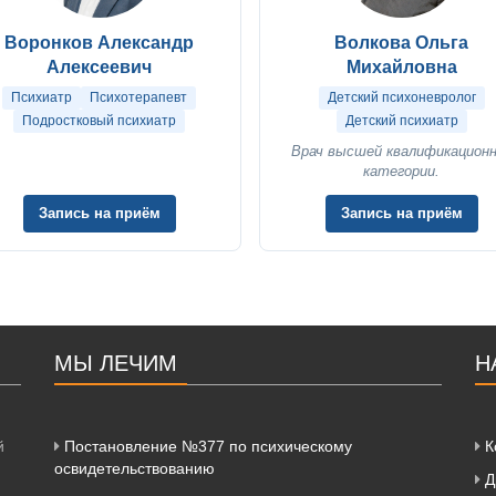
Воронков Александр
Волкова Ольга
Алексеевич
Михайловна
Психиатр
Психотерапевт
Детский психоневролог
Подростковый психиатр
Детский психиатр
Врач высшей квалификацион
категории.
Запись на приём
Запись на приём
МЫ ЛЕЧИМ
Н
й
Постановление №377 по психическому
К
освидетельствованию
Д