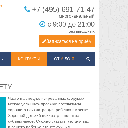
т
+7 (495) 691-71-47
с 9:00 до 21:00
Без выходных
Записаться на приём
Ь
КОНТАКТЫ
ОТ
А
ДО
Я
ЕТУ
Часто на специализированных форумах
можно услышать просьбу: посоветуйте
хорошего психиатра для ребенка вМоскве.
Хороший детский психиатр – понятие
субъективное. Сложно сказать, кто для вас
и вашего ребенка станет лучшим