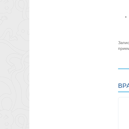
Запис
прием
ВР