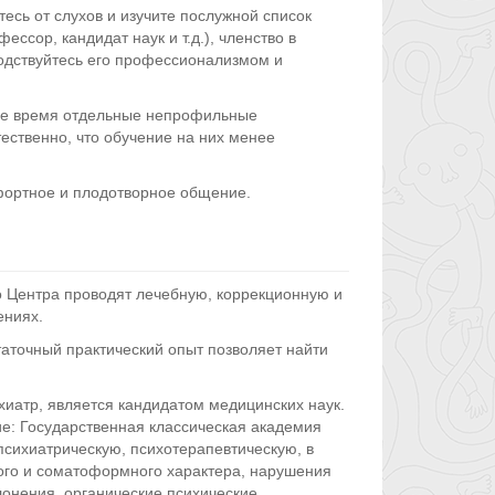
есь от слухов и изучите послужной список
ессор, кандидат наук и т.д.), членство в
водствуйтесь его профессионализмом и
ящее время отдельные непрофильные
ественно, что обучение на них менее
мфортное и плодотворное общение.
 Центра проводят лечебную, коррекционную и
ениях.
аточный практический опыт позволяет найти
ихиатр, является кандидатом медицинских наук.
е: Государственная классическая академия
ихиатрическую, психотерапевтическую, в
ого и соматоформного характера, нарушения
лонения, органические психические