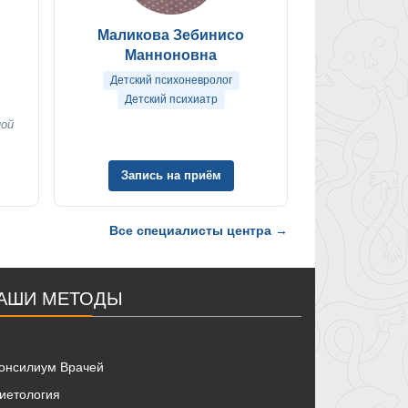
Маликова Зебинисо
Манноновна
Детский психоневролог
Детский психиатр
ной
Запись на приём
Все специалисты центра →
АШИ МЕТОДЫ
онсилиум Врачей
иетология