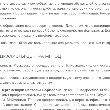
 не стать заложником субъективного мнения обывателей, отстранит
: где учился, опыт и места работы, наличие категории и статус (проф
иациях и организациях, наличие научных работ, публикаций. Руко
фикацией.
и, образование врача говорит о многом. Дело в том, что в насто
рситеты открывают на своей базе психологические факультеты. Ест
ссионально, нежели в профильных вузах.
-таки главный показатель хорошего специалиста – ваше с ним ко
ЦИАЛИСТЫ ЦЕНТРА МГПЭЦ
алисты Московского Государственного Психоэндокринологического
лактическую работу с детьми и подростками в различных направл
ые психиатры осуществляют поддержку детскому населению, дост
д даже к самым сложным детям.
Пергаменщик Светлана Борисовна
. Детский и подростковый пс
Опыт профессиональной деятельности составляет 14 лет. Обучени
им. Маймонида. Прошла профессиональную переквалификацию: пс
области сексологии. Специалист устраняет проблемы невротическ
аффективного спектра. Купирует личностные и поведенческие отк