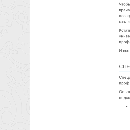
Чтобы
врача
ассоц
квали
Кстат
униве
профе
И все
СПЕ
Специ
профи
Опытн
подхо