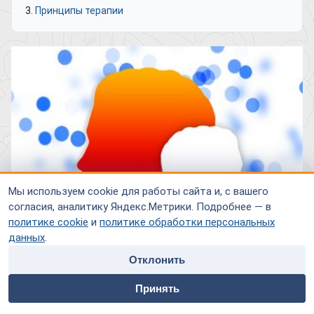
Принципы терапии
Мы используем cookie для работы сайта и, с вашего
согласия, аналитику Яндекс.Метрики. Подробнее — в
политике cookie
и
политике обработки персональных
данных
.
Отклонить
home
people
payment
contacts
В последнее время наблюдается тенденция к увеличению
Принять
Главная
Специалисты
Оплата
Контакты
случаев возникновения шизотипического расстройства у