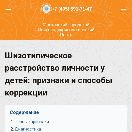
menu
menu
+7 (495) 691-71-47
Московский Городской
Психоэндокринологический
Центр
Шизотипическое
расстройство личности у
детей: признаки и способы
коррекции
Содержание
Первые признаки
Диагностика