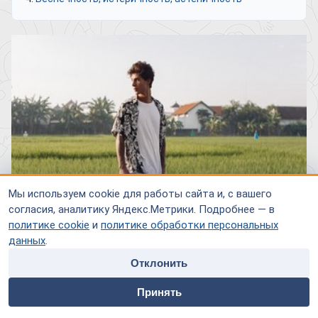
Мы используем cookie для работы сайта и, с вашего
согласия, аналитику Яндекс.Метрики. Подробнее — в
политике cookie
и
политике обработки персональных
данных
.
Отклонить
Шизофрения является довольно характерным заболеванием
home
people
payment
contacts
Принять
для подросткового возраста. Около 25% всех случаев
Главная
Специалисты
Оплата
Контакты
расстройства дебютируют в период от 10 до 19 лет, причем