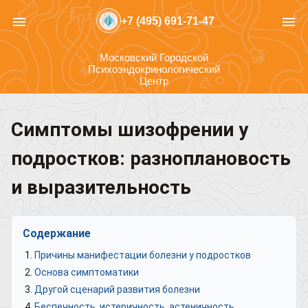
menu
menu
+7 (495) 691-71-47
Московский Городской
Психоэндокринологический
Центр
Симптомы шизофрении у
подростков: разноплановость
и выразительность
Содержание
Причины манифестации болезни у подростков
Основа симптоматики
Другой сценарий развития болезни
Беспечность, истеричность, астеничность