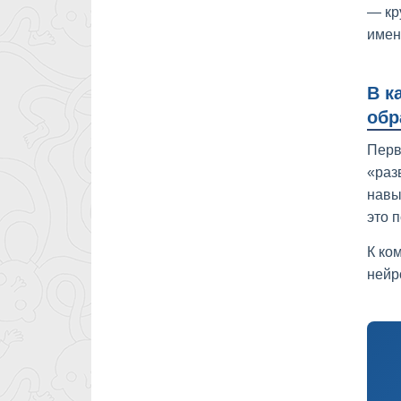
— кр
имен
В к
обр
Перв
«раз
навы
это 
К ко
нейр