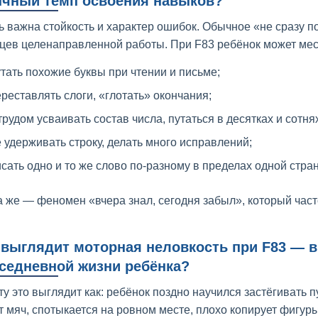
чный темп освоения навыков?
ь важна стойкость и характер ошибок. Обычное «не сразу п
цев целенаправленной работы. При F83 ребёнок может мес
тать похожие буквы при чтении и письме;
реставлять слоги, «глотать» окончания;
трудом усваивать состав числа, путаться в десятках и сотнях
 удерживать строку, делать много исправлений;
сать одно и то же слово по-разному в пределах одной стра
 же — феномен «вчера знал, сегодня забыл», который част
 выглядит моторная неловкость при F83 — в
седневной жизни ребёнка?
ту это выглядит как: ребёнок поздно научился застёгивать 
т мяч, спотыкается на ровном месте, плохо копирует фигур