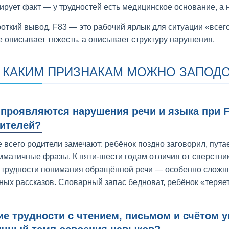
ирует факт — у трудностей есть медицинское основание, а 
роткий вывод. F83 — это рабочий ярлык для ситуации «всег
е описывает тяжесть, а описывает структуру нарушения.
 КАКИМ ПРИЗНАКАМ МОЖНО ЗАПОДОЗ
 проявляются нарушения речи и языка при 
ителей?
 всего родители замечают: ребёнок поздно заговорил, путает
мматичные фразы. К пяти-шести годам отличия от сверстни
 трудности понимания обращённой речи — особенно сложны
ных рассказов. Словарный запас бедноват, ребёнок «теряет
ие трудности с чтением, письмом и счётом у