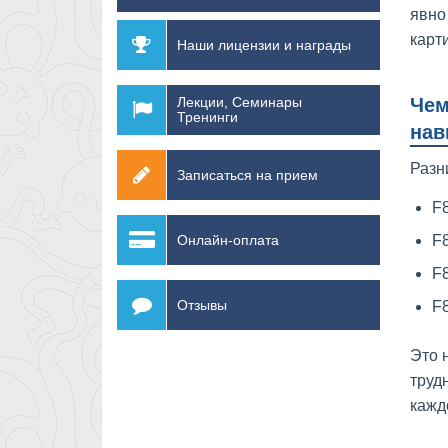
явно
карт
Наши лицензии и награды
Лекции, Семинары
Чем
Тренинги
нав
Разн
Записаться на прием
F
Онлайн-оплата
F8
F
Отзывы
F8
Это 
труд
кажд