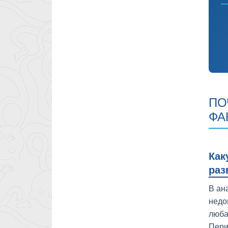
ПО
ФА
Как
раз
В ан
недо
люба
Пери