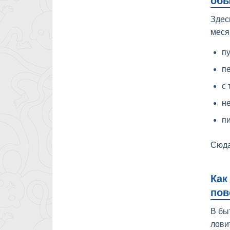
обы
Здес
меся
пу
пе
с 
не
пи
Сюда
Как
пов
В бы
лови