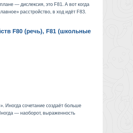
лане — дислексия, это F81. А вот когда
лавное» расстройство, в ход идёт F83.
ств F80 (речь), F81 (школьные
». Иногда сочетание создаёт больше
 Иногда — наоборот, выраженность