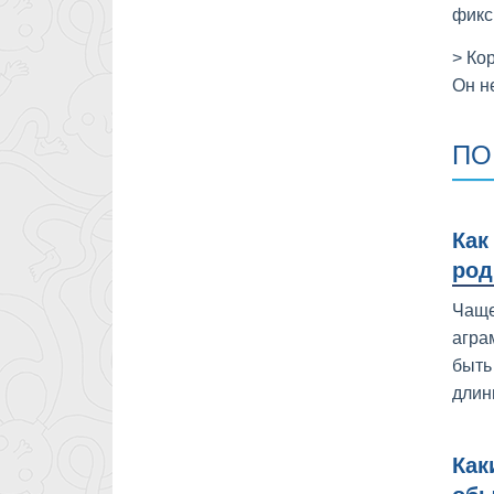
фикс
> Ко
Он н
ПО
Как
род
Чаще
агра
быть
длин
Как