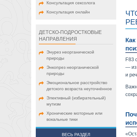
Консультация сексолога
ЧТ
Консультация онлайн
РЕ
ДЕТСКО-ПОДРОСТКОВЫЕ
НАПРАВЛЕНИЯ
Как
пси
Энурез неорганической
природы
F83 
— из
Энкопрез неорганической
природы
и ре
Эмоциональное расстройство
Важн
детского возраста неуточнённое
сохр
Элективный (избирательный)
мутизм
Хронические моторные или
Поч
вокальные тики
исп
«Ост
ВЕСЬ РАЗДЕЛ