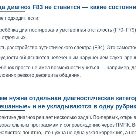
да диагноз F83 не ставится — какие состоян
е подходит, если:
ребёнка диагностирована умственная отсталость (F70–F79).
 отдельных.
ть расстройство аутистического спектра (F84). Это самосто
рудности объясняются нелеченным нарушением слуха, зрени
бёнок просто не имел возможности учиться — например, д
словиях резкого дефицита общения.
ем нужна отдельная диагностическая катего
ешанные» и не укладываются в одну рубри
рактике диагноз решает несколько задач. Во-первых, откры
зовательным программам и сопровождению через ПМПК. Во-
иалистов: понятно, что нужна не одна узкая коррекция, а не