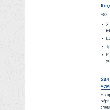
Ког
F83 н
У 
не
Ес
Т
Ре
у
Зач
«см
На п
обра
спец