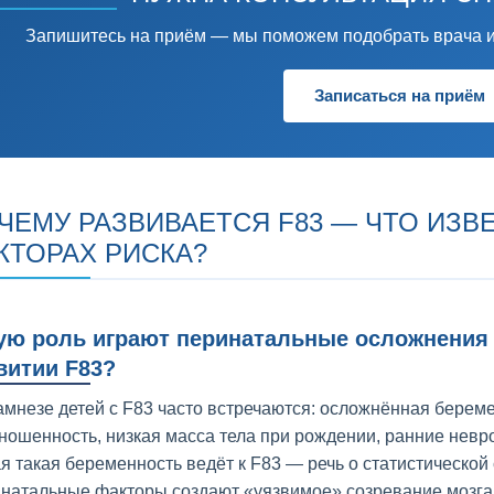
Запишитесь на приём — мы поможем подобрать врача и
Записаться на приём
ЧЕМУ РАЗВИВАЕТСЯ F83 — ЧТО ИЗВ
КТОРАХ РИСКА?
ую роль играют перинатальные осложнения 
витии F83?
амнезе детей с F83 часто встречаются: осложнённая беремен
ношенность, низкая масса тела при рождении, ранние невро
я такая беременность ведёт к F83 — речь о статистической 
натальные факторы создают «уязвимое» созревание мозга,