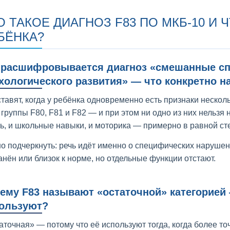
О ТАКОЕ ДИАГНОЗ F83 ПО МКБ-10 И 
БЁНКА?
 расшифровывается диагноз «смешанные сп
хологического развития» — что конкретно н
ставят, когда у ребёнка одновременно есть признаки неско
 группы F80, F81 и F82 — и при этом ни одно из них нельзя
чь, и школьные навыки, и моторика — примерно в равной ст
о подчеркнуть: речь идёт именно о специфических нарушени
анён или близок к норме, но отдельные функции отстают.
ему F83 называют «остаточной» категорией 
ользуют?
аточная» — потому что её используют тогда, когда более то