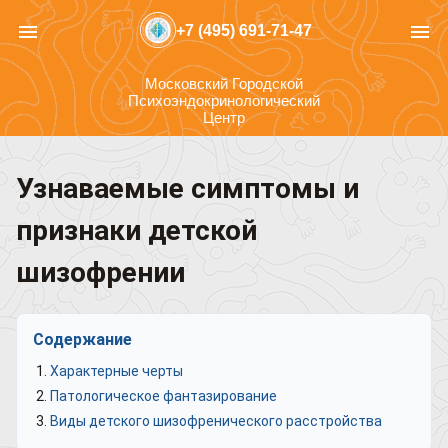
menu
menu
+7 (495) 691-71-47
Московский Городской
Психоэндокринологический
Центр
Узнаваемые симптомы и
признаки детской
шизофрении
Содержание
Характерные черты
Патологическое фантазирование
Виды детского шизофренического расстройства