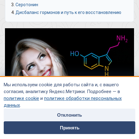
Серотонин
Дисбаланс гормонов и путь к его восстановлению
Мы используем cookie для работы сайта и, с вашего
согласия, аналитику Яндекс.Метрики. Подробнее — в
политике cookie
и
политике обработки персональных
данных
.
Дофамин и серотонин – это два ключевых гормона,
Отклонить
играющих фундаментальную роль в регуляции настроения,
home
people
payment
contacts
познавательных и других функций, физиологических
Принять
Главная
Специалисты
Оплата
Контакты
процессов. Недостаток этих веществ способен привести к