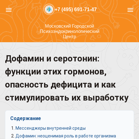
menu
menu
+7 (495) 691-71-47
Московский Городской
Психоэндокринологический
Центр
Дофамин и серотонин:
функции этих гормонов,
опасность дефицита и как
стимулировать их выработку
Содержание
Мессенджеры внутренней среды
Дофамин: неоценимая роль в работе организма