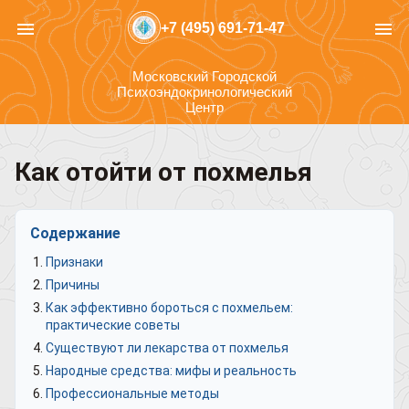
menu
menu
+7 (495) 691-71-47
Московский Городской
Психоэндокринологический
Центр
Как отойти от похмелья
Содержание
Признаки
Причины
Как эффективно бороться с похмельем:
практические советы
Существуют ли лекарства от похмелья
Народные средства: мифы и реальность
Профессиональные методы