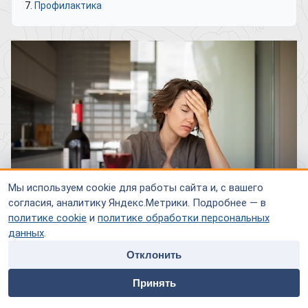
Профилактика
Мы используем cookie для работы сайта и, с вашего
согласия, аналитику Яндекс.Метрики. Подробнее — в
политике cookie
и
политике обработки персональных
данных
.
Похмелье – это комплекс неприятных физических и
Отклонить
психических симптомов, возникающих после избыточного
home
people
payment
contacts
употребления алкоголя (этилового спирта, этанола). Оно
Принять
Главная
Специалисты
Оплата
Контакты
является следствием токсического воздействия продуктов