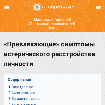
menu
menu
+7 (495) 691-71-47
Московский Городской
Психоэндокринологический
Центр
«Привлекающие» симптомы
истерического расстройства
личности
Содержание
Определение
Симптоматика
Загадочная хворь
Взгляд изнутри