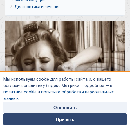
Диагностика и лечение
Мы используем cookie для работы сайта и, с вашего
согласия, аналитику Яндекс.Метрики. Подробнее — в
политике cookie
и
политике обработки персональных
данных
.
Отклонить
home
people
payment
contacts
Понятие «расстройство личности» определяется как
Принять
Главная
Специалисты
Оплата
Контакты
своеобразный, стойкий склад характера, при котором