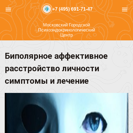
menu
menu
+7 (495) 691-71-47
Московский Городской
Психоэндокринологический
Центр
Биполярное аффективное
расстройство личности
симптомы и лечение