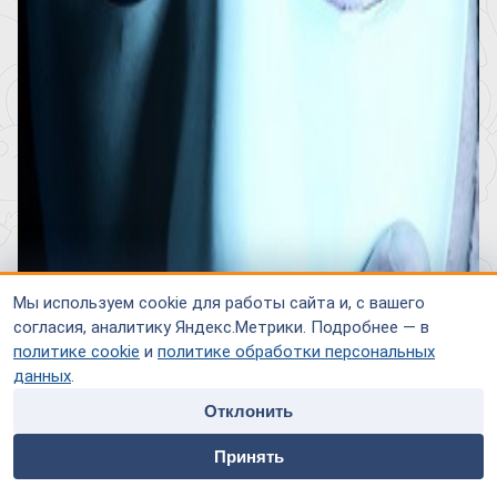
Мы используем cookie для работы сайта и, с вашего
согласия, аналитику Яндекс.Метрики. Подробнее — в
политике cookie
и
политике обработки персональных
данных
.
Отклонить
home
people
payment
contacts
Принять
Главная
Специалисты
Оплата
Контакты