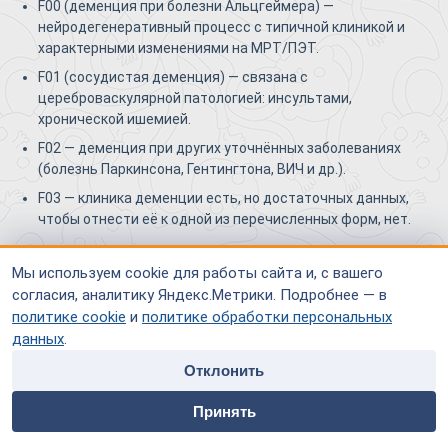
F00 (деменция при болезни Альцгеймера) —
нейродегенеративный процесс с типичной клиникой и
характерными изменениями на МРТ/ПЭТ.
F01 (сосудистая деменция) — связана с
цереброваскулярной патологией: инсультами,
хронической ишемией.
F02 — деменция при других уточнённых заболеваниях
(болезнь Паркинсона, Гентингтона, ВИЧ и др.).
F03 — клиника деменции есть, но достаточных данных,
чтобы отнести её к одной из перечисленных форм, нет.
В каких случаях врач не может уточнить
Мы используем cookie для работы сайта и, с вашего
форму деменции?
согласия, аналитику Яндекс.Метрики. Подробнее — в
политике cookie
и
политике обработки персональных
Чаще всего — в трёх ситуациях. Первая: пациент поступил на
данных
.
поздней стадии, когда стёрты «характерные» черты дебюта.
Отклонить
Вторая: смешанная картина — сосудистый компонент
home
people
payment
contacts
наслаивается на нейродегенеративный, и однозначно
Принять
выделить ведущий процесс невозможно. Третья: ограничен
Главная
Специалисты
Оплата
Контакты
доступ к диагностике — не выполнены МРТ,