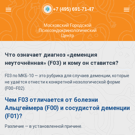
menu
menu
+7 (495) 691-71-47
Московский Городской
Психоэндокринологический
Центр
Что означает диагноз «деменция
неуточнённая» (F03) и кому он ставится?
F03 по МКБ-10 — это рубрика для случаев деменции, которые
не удаётся отнести к конкретной нозологической форме
(F00–F02).
Чем F03 отличается от болезни
Альцгеймера (F00) и сосудистой деменции
(F01)?
Различие — в установленной причине.