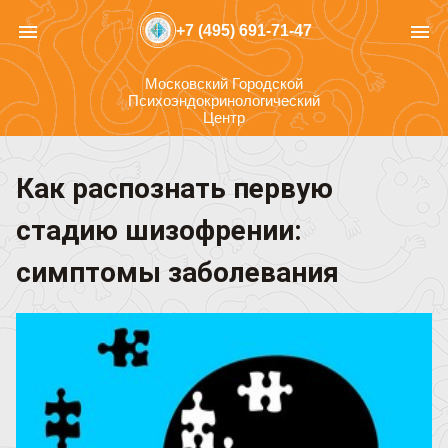
menu
menu
+7 (495) 691-71-47
Московский Городской
Психоэндокринологический
Центр
Как распознать первую
стадию шизофрении:
симптомы заболевания