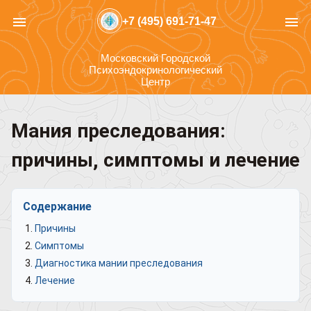
menu
menu
+7 (495) 691-71-47
Московский Городской
Психоэндокринологический
Центр
Мания преследования:
причины, симптомы и лечение
Содержание
Причины
Симптомы
Диагностика мании преследования
Лечение