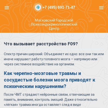
menu
menu
+7 (495) 691-71-47
Московский Городской
Психоэндокринологический
Центр
Что вызывает расстройство F09?
Спектр причин широкий. Объединяет их одно: все они так или
иначе нарушают работу головного мозга — напрямую или
через системное воздействие на организм.
Как черепно-мозговые травмы и
сосудистые болезни мозга приводят к
психическим нарушениям?
После ЧМТ страдают нейронные связи, отвечающие за
память, внимание, контроль эмоций. Даже относительно
«лёгкая» травма иногда оставляет след в виде