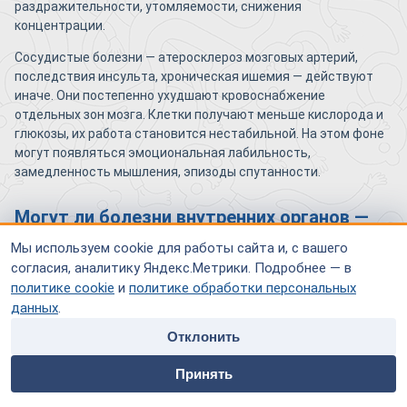
раздражительности, утомляемости, снижения
концентрации.
Сосудистые болезни — атеросклероз мозговых артерий,
последствия инсульта, хроническая ишемия — действуют
иначе. Они постепенно ухудшают кровоснабжение
отдельных зон мозга. Клетки получают меньше кислорода и
глюкозы, их работа становится нестабильной. На этом фоне
могут появляться эмоциональная лабильность,
замедленность мышления, эпизоды спутанности.
Могут ли болезни внутренних органов —
печени, почек, щитовидной железы —
Мы используем cookie для работы сайта и, с вашего
спровоцировать психическое
согласия, аналитику Яндекс.Метрики. Подробнее — в
политике cookie
и
политике обработки персональных
расстройство?
данных
.
Да, и довольно часто. Это и есть «симптоматические»
Отклонить
расстройства — психика реагирует на системный сбой в
home
people
payment
contacts
организме.
Принять
Главная
Специалисты
Оплата
Контакты
Несколько типичных ситуаций: