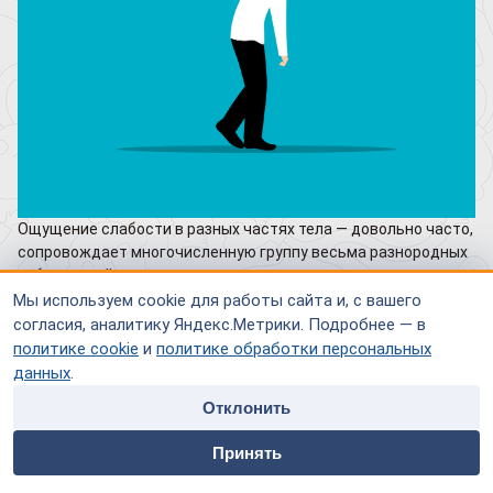
Ощущение слабости в разных частях тела — довольно часто,
сопровождает многочисленную группу весьма разнородных
заболеваний.
Мы используем cookie для работы сайта и, с вашего
В большинстве случаев это происходит по следующим
согласия, аналитику Яндекс.Метрики. Подробнее — в
причинам:
политике cookie
и
политике обработки персональных
данных
.
Тяжелая физическая или умственная работа, которая
длится в течение длительного времени без перерыва
Отклонить
на отдых.
home
people
payment
contacts
Принять
Недостаточная физическая активность. Зачастую слабость
Главная
Специалисты
Оплата
Контакты
в организме возникает из-за того, что человек очень мало