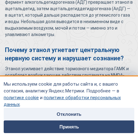
фермент алкогольдегидрогеназа (АДГ) превращает этанол в
ацетальдегид, затем ацетальдегиддегидрогеназа (АлДГ) —
в ацетат, который дальше распадается до углекислого газа
и воды. Небольшая доля выводится в неизменном виде с
выдыхаемым воздухом, мочой и потом — именно это и
улавливают алкометры.
Почему этанол угнетает центральную
нервную систему и нарушает сознание?
Этанол усиливает действие тормозного медиатора ГАМК и
ослабляет возбуждающее действие глутамата на NMDA-
рецепторы. Грубая аналогия: представьте регулировщика на
Мы используем cookie для работы сайта и, с вашего
перекрёстке, который одновременно увеличивает число
согласия, аналитику Яндекс.Метрики. Подробнее — в
красных сигналов и снижает количество зелёных. Поток
политике cookie
и
политике обработки персональных
нервных импульсов замедляется — отсюда
данных
.
заторможенность, нарушение координации, сонливость, а
Отклонить
при высоких концентрациях — угнетение дыхательного
центра.
home
people
payment
contacts
Принять
Главная
Специалисты
Оплата
Контакты
Какие биохимические нарушения