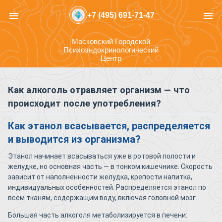
menu
menu
+7 (495) 691-71-47
Московский Городской
Психоэндокринологический
Центр
Как алкоголь отравляет организм — что
происходит после употребления?
Как этанол всасывается, распределяется
и выводится из организма?
Этанол начинает всасываться уже в ротовой полости и
желудке, но основная часть — в тонком кишечнике. Скорость
зависит от наполненности желудка, крепости напитка,
индивидуальных особенностей. Распределяется этанол по
всем тканям, содержащим воду, включая головной мозг.
Большая часть алкоголя метаболизируется в печени: