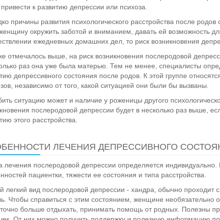
привести к развитию депрессии или психоза.
ко причины развития психологического расстройства после родов 
женщину окружить заботой и вниманием, давать ей возможность дл
ствлении ежедневных домашних дел, то риск возникновения депре
же отмечалось выше, на риск возникновения послеродовой депрес
колько раз она уже была матерью. Тем не менее, специалисты опре
тию депрессивного состояния после родов. К этой группе относят
зов, независимо от того, какой ситуацией они были бы вызваны.
бить ситуацию может и наличие у роженицы другого психологическо
кновения послеродовой депрессии будет в несколько раз выше, ес
тию этого расстройства.
БЕННОСТИ ЛЕЧЕНИЯ ДЕПРЕССИВНОГО СОСТОЯ
 лечения послеродовой депрессии определяется индивидуально. В
нностей пациентки, тяжести ее состояния и типа расстройства.
 легкий вид послеродовой депрессии - хандра, обычно проходит с
ь. Чтобы справиться с этим состоянием, женщине необязательно 
точно больше отдыхать, принимать помощь от родных. Полезны про
ек. От них можно получить поддержку и полезную информацию по 