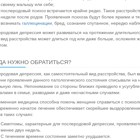
своему малышу или себе;
послеродовый психоз встречается крайне редко. Такое расстройст
недели после родов. Проявления психоза будут более яркими и т
возникать
галлюцинации
, бред, сознание спутанное, нередко наб
родовая депрессия может развиваться на протяжении длительного
 вид расстройства может длиться год или даже больше, осложняя 
гом.
ДА НУЖНО ОБРАТИТЬСЯ?
родовая депрессия, как самостоятельный вид расстройства, был в
ни проявления данного патологического состояния списывали на 
ьную лень. Непонимание со стороны близких приводило к усугубле
алами в семье, разводами и даже несчастными случаями.
менная медицина способна помочь женщине справиться с психоло
ременно начатое лечение обеспечивает скорейшее выздоровлени
 в таких случаях:
Симптомы, характерные для послеродовой депрессии, проявляютс
менее двух недель.
С течением времени состояние заметно ухудшается.