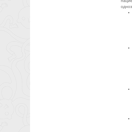
пацие
одноз