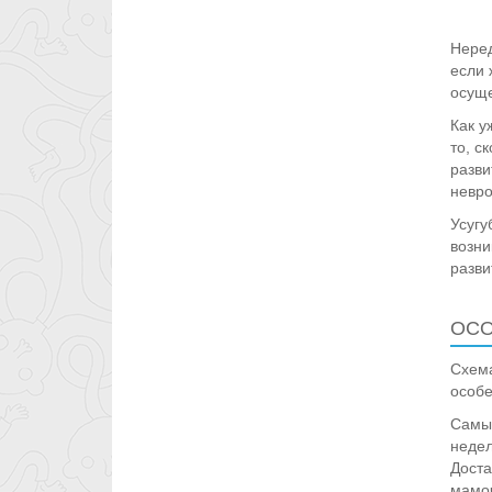
Неред
если 
осуще
Как у
то, с
разви
невро
Усугу
возни
разви
ОСО
Схема
особе
Самый
недел
Доста
мамоч