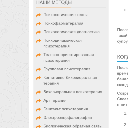
НАШИ МЕТОДЫ
Психологические тесты
Психофарматерапия
После
Психологическая диагностика
такой
Психодинамическая
супру
психотерапия
Телесно-ориентированная
КОГ
психотерапия
После
Групповая психотерапия
време
Когнитивно-бихевиоральная
банал
терапия
сканд
Бихевиоральная психотерапия
Совре
Своев
Арт терапия
стоит
Гештальт психотерапия
Электроэнцефалография
Биологическая обратная связь