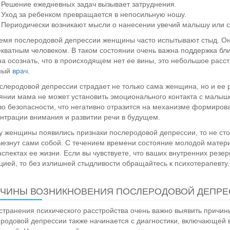
Решение ежедневных задач вызывает затруднения.
Уход за ребенком превращается в непосильную ношу.
Периодически возникают мысли о нанесении увечий малышу или с
емя послеродовой депрессии женщины часто испытывают стыд. Они
кватным человеком. В таком состоянии очень важна поддержка бл
а осознать, что в происходящем нет ее вины, это небольшое расс
ный
врач
.
слеродовой депрессии страдает не только сама женщина, но и ее р
янии мама не может установить эмоционального контакта с малышом
во безопасности, что негативно отразится на механизме формиров
нтрации внимания и развитии речи в будущем.
у женщины появились признаки послеродовой депрессии, то не ст
чезнут сами собой. С течением времени состояние молодой матери 
аспектах ее жизни. Если вы чувствуете, что ваших внутренних резер
цией, то без излишней стыдливости обращайтесь к психотерапевту.
ЧИНЫ ВОЗНИКНОВЕНИЯ ПОСЛЕРОДОВОЙ ДЕПРЕ
странения психического расстройства очень важно выявить причины
родовой депрессии также начинается с диагностики, включающей 