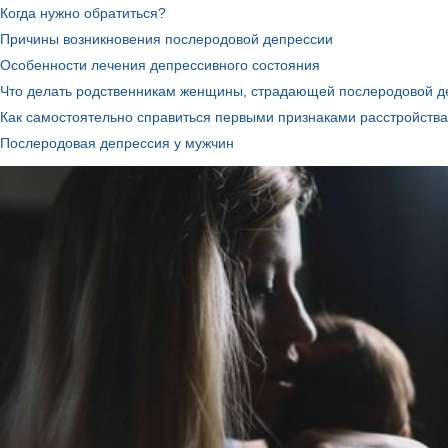
Когда нужно обратиться?
Причины возникновения послеродовой депрессии
Особенности лечения депрессивного состояния
Что делать родственникам женщины, страдающей послеродовой д
Как самостоятельно справиться первыми признаками расстройства
Послеродовая депрессия у мужчин