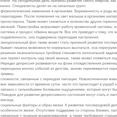
нткой. На сегодняшний день причины развития такого невроза, ка
начно. Специалисты делят их на несколько групп:
физиологические изменения в организме. Беременность и роды в
перепадами. После появления на свет малыша в организме матери
прогестерона. Также может снизиться и количество других гормо
железой. Перестройка затрагивает работу кровеносной системы, 
система и процесс обмена веществ. Все это приводит к тому, что
подавленность, она подвержена перепадам настроения;
эмоциональный фон также может стать причиной развития послер
бывает лишена возможности нормально выспаться, она перегруже
решение незначительных проблем становится непосильной задачей
они теряют контроль над своей жизнью, также может появиться о
Нередко депрессия развивается на фоне отождествления рожениц
переоценка многих событий из детства, заново переживаются не
травмы;
сложности, связанные с периодом лактации. Новоиспеченная мам
вне зависимости от времени суток, часто это происходит в ущерб 
связано с сильнейшими болевыми ощущениями, которые могут быт
Поводом для развития депрессивного состояния могут стать и ла
месяца;
социальные факторы и образ жизни. К развитию послеродовой деп
особенности жизни. Отсутствие поддержки со стороны близких, на
связанные с грудным вскармливанием, а также требования старших