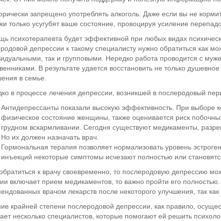
орически запрещено употреблять алкоголь. Даже если вы не кормит
ки только усугубят ваше состояние, провоцируя усиление перепад
ь психотерапевта будет эффективной при любых видах психическ
родовой депрессии к такому специалисту нужно обратиться как мож
идуальными, так и групповыми. Нередко работа проводится с муж
венниками. В результате удается восстановить не только душевно
ения в семье.
ко в процессе лечения депрессии, возникшей в послеродовый пе
Антидепрессанты показали высокую эффективность. При выборе ко
физическое состояние женщины, также оценивается риск побочных
грудном вскармливании. Сегодня существуют медикаменты, раз
Но их должен назначать врач.
Гормональная терапия позволяет нормализовать уровень эстроген
инъекций некоторые симптомы исчезают полностью или становят
обратиться к врачу своевременно, то послеродовую депрессию мож
ии включает прием медикаментов, то важно пройти его полностью. 
ендованных врачом лекарств после некоторого улучшения, так как 
ие крайней степени послеродовой депрессии, как правило, осущес
ает несколько специалистов, которые помогают ей решить психол