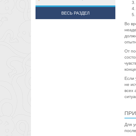
ВЕСЬ РАЗДЕЛ
Во вр
неаде
должн
опыт
От по
состо
чувст
конце
Если 
не ис
всех 
ситуа
ПРИ
Для у
после