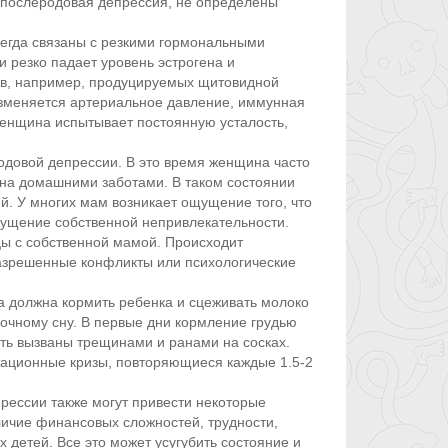
к послеродовая депрессия, не определены
сегда связаны с резкими гормональными
 резко падает уровень эстрогена и
нов, например, продуцируемых щитовидной
изменяется артериальное давление, иммунная
 женщина испытывает постоянную усталость,
одовой депрессии. В это время женщина часто
на домашними заботами. В таком состоянии
. У многих мам возникает ощущение того, что
щущение собственной непривлекательности.
ы с собственной мамой. Происходит
разрешенные конфликты или психологические
а должна кормить ребенка и сцеживать молоко
ночному сну. В первые дни кормление грудью
ь вызваны трещинами и ранами на сосках.
ктационные кризы, повторяющиеся каждые 1.5-2
рессии также могут привести некоторые
личие финансовых сложностей, трудности,
 детей. Все это может усугубить состояние и