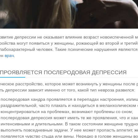
звитие депрессии не оказывает влияние возраст новоиспеченной
ройства могут появиться у женщины, рожающей во второй и третий р
лабохарактерный человек. Такие психические нарушения являютс
ен
врач
.
 ПРОЯВЛЯЕТСЯ ПОСЛЕРОДОВАЯ ДЕПРЕССИЯ
ческое расстройство, которое может возникнуть у женщины после р
ть депрессии зависит именно от того, какой тип невроза развился:
послеродовая хандра проявляется в перепадах настроения, изли
раздражительной, часто плакать и находиться в меланхолическом
концентрироваться на проблемах, возникают проблемы со сном;
послеродовая депрессия может иметь те же проявления, что и хан
интенсивными и длительными. В таком состоянии женщине трудно 
выполнять повседневные задачи. У нее может пропасть аппетит, ж
появляется чувство стыда или вины. Нередко в голове женщины во