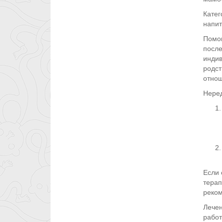
Катег
напит
Помощ
после
индив
родст
отнош
Неред
Если 
терап
реком
Лечен
работ