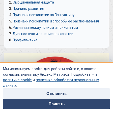
Эмоциональная нищета
Причины развития
Признаки психопатии по Ганнушкину
Признаки психопатии и способы ее распознавания
Различия между психом и психопатом
Диагностика и лечение психопатии
Профилактика
Мы используем cookie для работы сайта и, с вашего
согласия, аналитику Яндекс.Метрики. Подробнее — в
политике cookie
и
политике обработки персональных
данных
.
Отклонить
home
people
payment
contacts
Принять
Главная
Специалисты
Оплата
Контакты