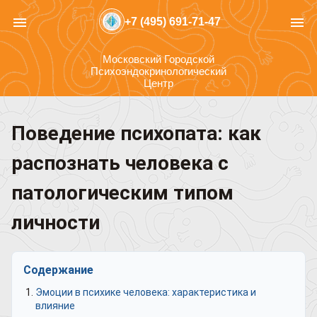
menu
menu
+7 (495) 691-71-47
Московский Городской
Психоэндокринологический
Центр
Поведение психопата: как
распознать человека с
патологическим типом
личности
Содержание
Эмоции в психике человека: характеристика и
влияние