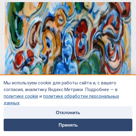
Мы используем cookie для работы сайта и, с вашего
согласия, аналитику Яндекс.Метрики. Подробнее — в
политике cookie
и
политике обработки персональных
данных
.
Отклонить
home
people
payment
contacts
Принять
Главная
Специалисты
Оплата
Контакты