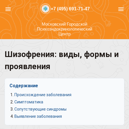
menu
menu
+7 (495) 691-71-47
Московский Городской
Психоэндокринологический
Центр
Шизофрения: виды, формы и
проявления
Содержание
Происхождение заболевания
Симптоматика
Сопутствующие синдромы
Выявление заболевания