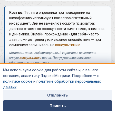
Кратко:
Тесты и опросники при подозрении на
шизофрению используют как вспомогательный
инструмент. Они не заменяют осмотр психиатра:
диагноз ставят по совокупности симптомов, анамнеза
и динамики. Онлайн-прохождение «для себя» часто
даёт ложную тревогу или ложное спокойствие — при
сомнениях запишитесь на
консультацию
.
Материал носит информационный характер и не заменяет
очную
консультацию
врача. При ухудшении состояния
обратитесь к специалисту.
Мы используем cookie для работы сайта и, с вашего
согласия, аналитику Яндекс.Метрики. Подробнее — в
Частые вопросы
политике cookie
и
политике обработки персональных
Зачем тогда тесты?
данных
.
Для скрининга и научной/клинической оценки в руках
Отклонить
специалиста
, а не для самодиагностики.
home
people
payment
contacts
Принять
Главная
Специалисты
Оплата
Контакты
Что важнее теста?