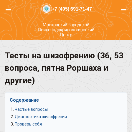
menu
menu
+7 (495) 691-71-47
Московский Городской
Психоэндокринологический
Центр
Тесты на шизофрению (36, 53
вопроса, пятна Роршаха и
другие)
Содержание
Частые вопросы
Диагностика шизофрении
Проверь себя