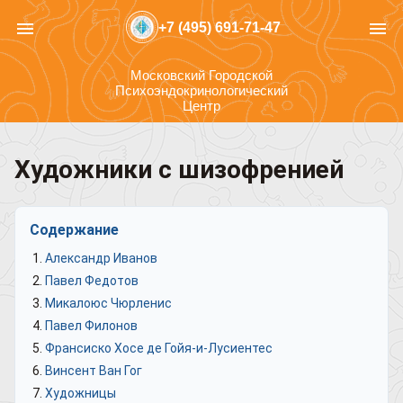
menu
menu
+7 (495) 691-71-47
Московский Городской
Психоэндокринологический
Центр
Художники с шизофренией
Содержание
Александр Иванов
Павел Федотов
Микалоюс Чюрленис
Павел Филонов
Франсиско Хосе де Гойя-и-Лусиентес
Винсент Ван Гог
Художницы