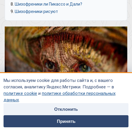
Шизофреники ли Пикассо и Дали?
Шизофреники рисуют
Мы используем cookie для работы сайта и, с вашего
согласия, аналитику Яндекс.Метрики. Подробнее — в
политике cookie
и
политике обработки персональных
данных
.
Отклонить
home
people
payment
contacts
Принять
Главная
Специалисты
Оплата
Контакты
Шизофрения – серьезное психическое заболевание,