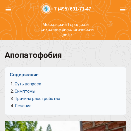
menu
menu
+7 (495) 691-71-47
Московский Городской
Психоэндокринологический
Центр
Апопатофобия
Содержание
Суть вопроса
Симптомы
Причина расстройства
Лечение