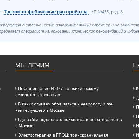
Тревожно-фобические расстройства
КР №455, ред. 3
нформация в статье носит ознакомительный характер и не заменяет о
пределяет специалист на основании клинических рекомендаций и индив
МЫ ЛЕЧИМ
Н
й
Постановление №377 по психическому
К
освидетельствованию
Д
В каких случаях обращаться к неврологу и где
П
найти лучшего в Москве
П
Где найти недорогого психиатра и психотерапевта
в Москве
И
Электротерапия в ГПЭЦ: транскраниальная
И