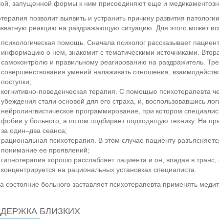
ой, запущенной формы к ним присоединяют еще и медикаментозн
терапия позволит выявить и устранить причину развития патологии
кватную реакцию на раздражающую ситуацию. Для этого может ис
психологическая помощь. Сначала психолог рассказывает пациент
информацию о нем, знакомит с тематическими источниками. Втор
самоконтролю и правильному реагированию на раздражитель. Трет
совершенствования умений налаживать отношения, взаимодейство
поступки;
когнитивно-поведенческая терапия. С помощью психотерапевта ч
убеждения стали основой для его страха, и, воспользовавшись лог
нейролингвистическое программирование, при котором специалис
фобии у больного, а потом подбирает подходящую технику. На пра
за один–два сеанса;
рациональная психотерапия. В этом случае пациенту разъясняетс
понимание ее проявлений;
гипнотерапия хорошо расслабляет пациента и он, впадая в транс,
концентрируется на рациональных установках специалиста.
а состояние больного заставляет психотерапевта применять меди
ДЕРЖКА БЛИЗКИХ