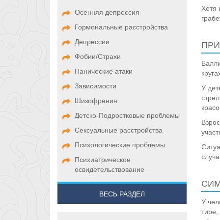
Хотя
Осенняя депрессия
грабе
Гормональные расстройства
Депрессии
ПРИ
Фобии/Страхи
Балли
Панические атаки
круга
Зависимости
У дет
стрел
Шизофрения
красо
Детско-Подростковые проблемы
Взрос
Сексуальные расстройства
участ
Психологические проблемы
Ситуа
случа
Психиатрическое
освидетельствование
СИМ
ВЕСЬ РАЗДЕЛ
У чел
тире,