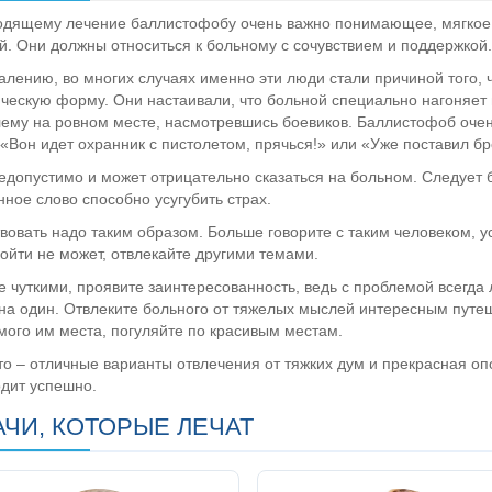
дящему лечение баллистофобу очень важно понимающее, мягкое,
й. Они должны относиться к больному с сочувствием и поддержко
алению, во многих случаях именно эти люди стали причиной того, 
ческую форму. Они настаивали, что больной специально нагоняет 
ему на ровном месте, насмотревшись боевиков. Баллистофоб очен
 «Вон идет охранник с пистолетом, прячься!» или «Уже поставил 
едопустимо и может отрицательно сказаться на больном. Следует 
нное слово способно усугубить страх.
вовать надо таким образом. Больше говорите с таким человеком, ус
ойти не может, отвлекайте другими темами.
е чуткими, проявите заинтересованность, ведь с проблемой всегда л
на один. Отвлеките больного от тяжелых мыслей интересным путе
ого им места, погуляйте по красивым местам.
то – отличные варианты отвлечения от тяжких дум и прекрасная оп
дит успешно.
АЧИ, КОТОРЫЕ ЛЕЧАТ