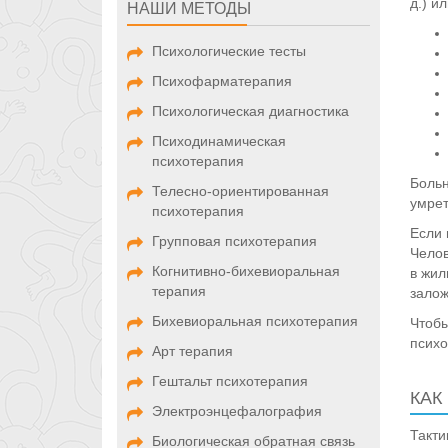
д.) и
НАШИ МЕТОДЫ
Психологические тесты
Психофарматерапия
Психологическая диагностика
Психодинамическая
психотерапия
Больн
Телесно-ориентированная
умрет
психотерапия
Если 
Групповая психотерапия
Челов
Когнитивно-бихевиоральная
в жил
терапия
залож
Бихевиоральная психотерапия
Чтобы
психо
Арт терапия
Гештальт психотерапия
КАК
Электроэнцефалография
Такти
Биологическая обратная связь