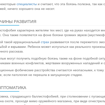
 некоторые
специалисты
и считают, что эта боязнь полезна, так ка
жей, ничего хорошего она не несет.
ЧИНЫ РАЗВИТИЯ
стофобия характерна жителям тех мест, где на руках находится м
х. Она также появляется на фоне боязни громких звуков (акустико
ей такой иррациональный
страх
развивается после пережитого эмо
ьбой и взрывами. Ребенок может испугаться как реального произош
чного рассказа.
лые могут получить подобную боязнь также на фоне подобной сит
никами военных конфликтов, жертвами вооруженных нападений и о
ционные фобические расстройства считаются неопасными, к тому ж
е, если патология не перешла в запущенную стадию.
ПТОМАТИКА
овека, страдающего баллистофобией, при столкновении с пугающей
 на охоте, проходя мимо оружейного магазина, при виде огнестрель