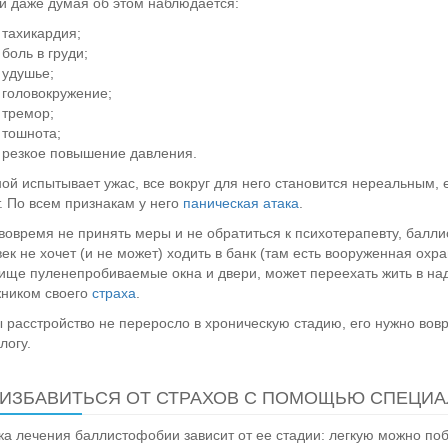
ли даже думая об этом наблюдается:
тахикардия;
боль в груди;
удушье;
головокружение;
тремор;
тошнота;
резкое повышение давления.
ой испытывает ужас, все вокруг для него становится нереальным, ем
. По всем признакам у него
паническая атака
.
вовремя не принять меры и не обратиться к психотерапевту, балл
ек не хочет (и не может) ходить в банк (там есть вооруженная охра
ище пуленепробиваемые окна и двери, может переехать жить в на
ником своего
страха
.
 расстройство не переросло в хроническую стадию, его нужно вовр
логу.
 ИЗБАВИТЬСЯ ОТ СТРАХОВ С ПОМОЩЬЮ СПЕЦИА
ка лечения баллистофобии зависит от ее стадии: легкую можно по