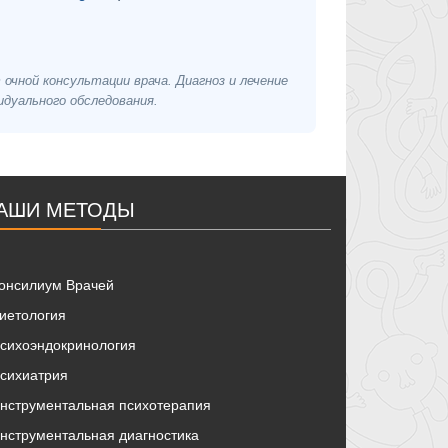
чной консультации врача. Диагноз и лечение
идуального обследования.
АШИ МЕТОДЫ
онсилиум Врачей
иетология
сихоэндокринология
сихиатрия
нструментальная психотерапия
нструментальная диагностика