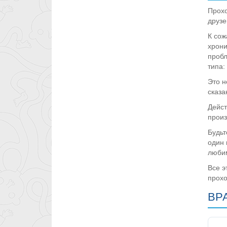
Прохо
друзе
К сож
хрони
пробл
типа:
Это н
сказа
Дейст
произ
Будьт
один 
любим
Все э
прохо
ВР