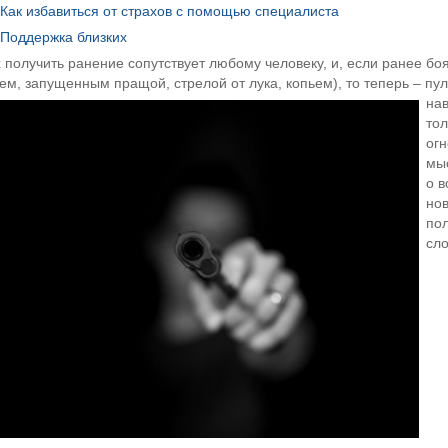
Как избавиться от страхов с помощью специалиста
Поддержка близких
 получить ранение сопутствует любому человеку, и, если ранее 
ем, запущенным пращой, стрелой от лука, копьем), то теперь – пу
нав
тол
огн
мыс
о в
нов
пол
сло