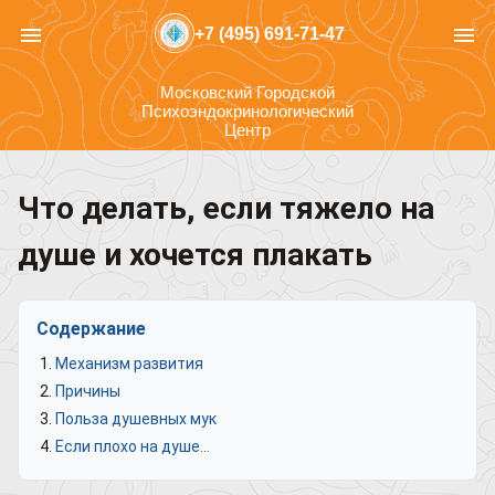
menu
menu
+7 (495) 691-71-47
Московский Городской
Психоэндокринологический
Центр
Что делать, если тяжело на
душе и хочется плакать
Содержание
Механизм развития
Причины
Польза душевных мук
Если плохо на душе…