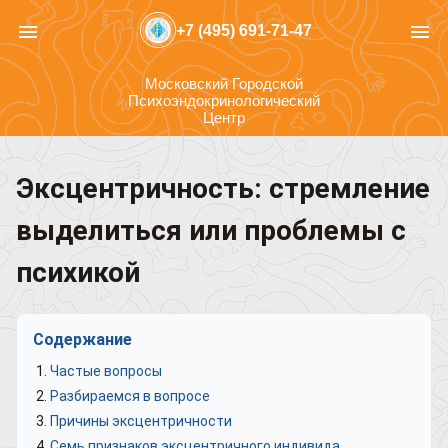
menu
menu
+7 (495) 691-71-47
Московский Городской
Психоэндокринологический
Центр
Эксцентричность: стремление
выделиться или проблемы с
психикой
Содержание
Частые вопросы
Разбираемся в вопросе
Причины эксцентричности
Семь признаков эксцентричного индивида