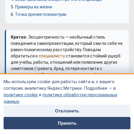
Примеры из жизни
Точка зрения психиатрии
Кратко:
Эксцентричность — необычный стиль
поведения и самопрезентации, который сам по себе не
равен психическому расстройству. Поводом
обратиться к
специалисту
становится стойкий ущерб
для учёбы, работы, отношений или появление других
симптомов (тревога, бред, потеря контакта с
реальностью). Границу «стиль — расстройство»
помогает провести психиатр или клинический
Мы используем cookie для работы сайта и, с вашего
психолог.
согласия, аналитику Яндекс.Метрики. Подробнее — в
политике cookie
и
политике обработки персональных
Материал носит информационный характер и не заменяет
данных
.
очную
консультацию
врача. При ухудшении состояния
обратитесь к специалисту.
Отклонить
home
people
payment
contacts
Принять
Частые вопросы
Главная
Специалисты
Оплата
Контакты