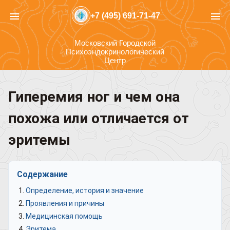
menu
menu
+7 (495) 691-71-47
Московский Городской
Психоэндокринологический
Центр
Гиперемия ног и чем она
похожа или отличается от
эритемы
Содержание
Определение, история и значение
Проявления и причины
Медицинская помощь
Эритема