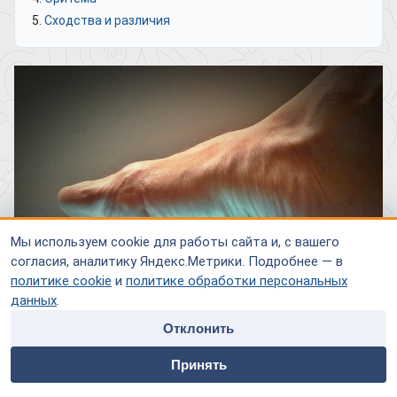
Сходства и различия
Мы используем cookie для работы сайта и, с вашего
согласия, аналитику Яндекс.Метрики. Подробнее — в
политике cookie
и
политике обработки персональных
данных
.
Отклонить
home
people
payment
contacts
Принять
Гиперемия – это общий термин, широко используемый в
Главная
Специалисты
Оплата
Контакты
медицине, который обозначает увеличение объема крови в