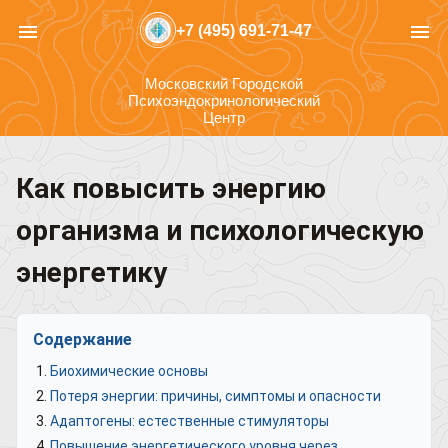
menu
menu
+7 (495) 691-71-47
Московский Городской
Психоэндокринологический
Центр
Как повысить энергию
организма и психологическую
энергетику
Содержание
Биохимические основы
Потеря энергии: причины, симптомы и опасности
Адаптогены: естественные стимуляторы
Повышение энергетического уровня через