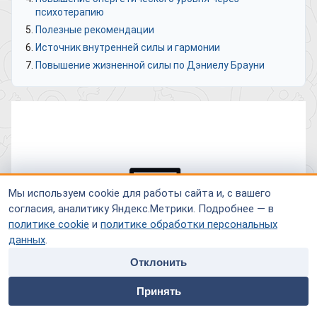
психотерапию
Полезные рекомендации
Источник внутренней силы и гармонии
Повышение жизненной силы по Дэниелу Брауни
Мы используем cookie для работы сайта и, с вашего
согласия, аналитику Яндекс.Метрики. Подробнее — в
политике cookie
и
политике обработки персональных
данных
.
Отклонить
home
people
payment
contacts
Принять
Главная
Специалисты
Оплата
Контакты