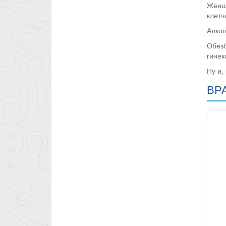
Женщи
клетч
Алког
Обезб
гинек
Ну и,
ВР