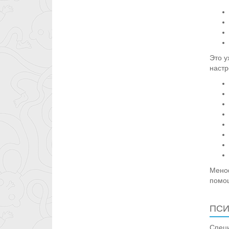
Это у
настр
Меноф
помощ
ПСИ
Специ