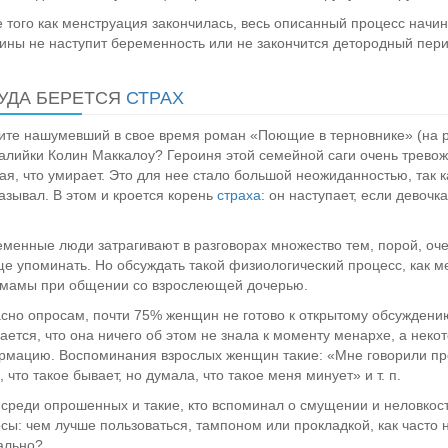
 того как менструация закончилась, весь описанный процесс начина
ны не наступит беременность или не закончится детородный пери
УДА БЕРЕТСЯ
СТРАХ
те нашумевший в свое время роман «Поющие в терновнике» (на ру
алийки Колин Маккалоу? Героиня этой семейной саги очень тревож
ая, что умирает. Это для нее стало большой неожиданностью, так к
азывал. В этом и кроется корень
страха
: он наступает, если девочк
менные люди затрагивают в разговорах множество тем, порой, оче
е упоминать. Но обсуждать такой физиологический процесс, как ме
мамы при общении со взрослеющей дочерью.
сно опросам, почти 75% женщин не готово к открытому обсуждени
ается, что она ничего об этом не знала к моменту менархе, а неко
мацию. Воспоминания взрослых женщин такие: «Мне говорили про
, что такое бывает, но думала, что такое меня минует» и т. п.
среди опрошенных и такие, кто вспоминал о смущении и неловкост
сы: чем лучше пользоваться, тампоном или прокладкой, как часто н
ально?