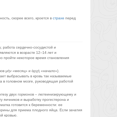
ость, скорее всего, кроется в
страхе
перед
, работа сердечно-сосудистой и
вляются в возрасте 12–14 лет и
но пройти некоторое время становления
ов μήν «месяц» и ἀρχή «начало»).
ает выбрасывать в кровь так называемые
за в головном мозге, руководящая работой
нтезу двух гормонов – лютеинизирующему и
у яичников и выработку прогестерона и
матка готовится к беременности: ее
ерины для приема плодного яйца. Если зачатия
ой кровью.