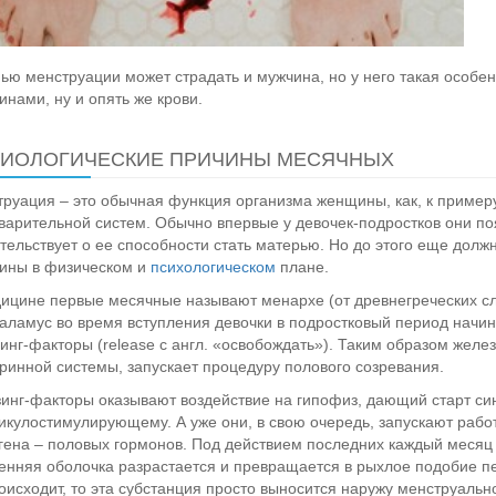
ью менструации может страдать и мужчина, но у него такая особенн
нами, ну и опять же крови.
ИОЛОГИЧЕСКИЕ ПРИЧИНЫ МЕСЯЧНЫХ
руация – это обычная функция организма женщины, как, к примеру
арительной систем. Обычно впервые у девочек-подростков они поя
тельствует о ее способности стать матерью. Но до этого еще долж
ины в физическом и
психологическом
плане.
ицине первые месячные называют менархе (от древнегреческих сл
аламус во время вступления девочки в подростковый период начин
инг-факторы (release с англ. «освобождать»). Таким образом желе
ринной системы, запускает процедуру полового созревания.
инг-факторы оказывают воздействие на гипофиз, дающий старт си
кулостимулирующему. А уже они, в свою очередь, запускают работ
гена – половых гормонов. Под действием последних каждый месяц 
енняя оболочка разрастается и превращается в рыхлое подобие п
оисходит, то эта субстанция просто выносится наружу менструальн