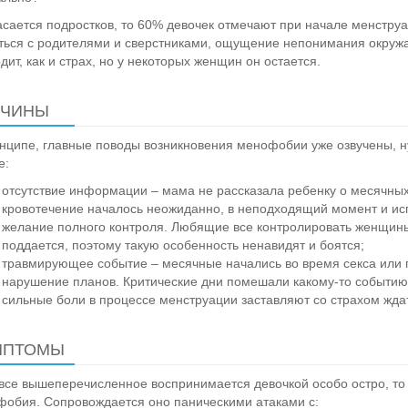
асается подростков, то 60% девочек отмечают при начале менстру
ься с родителями и сверстниками, ощущение непонимания окружа
дит, как и страх, но у некоторых женщин он остается.
ИЧИНЫ
нципе, главные поводы возникновения менофобии уже озвучены, н
е:
отсутствие информации – мама не рассказала ребенку о месячных,
кровотечение началось неожиданно, в неподходящий момент и ис
желание полного контроля. Любящие все контролировать женщины
поддается, поэтому такую особенность ненавидят и боятся;
травмирующее событие – месячные начались во время секса или 
нарушение планов. Критические дни помешали какому-то событию
сильные боли в процессе менструации заставляют со страхом жда
МПТОМЫ
все вышеперечисленное воспринимается девочкой особо остро, то 
обия. Сопровождается оно паническими атаками с: