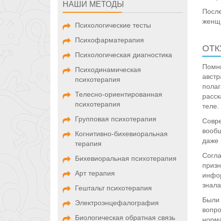
НАШИ МЕТОДЫ
После
женщи
Психологические тесты
Психофарматерапия
ОТК
Психологическая диагностика
Помни
Психодинамическая
австр
психотерапия
полаг
Телесно-ориентированная
расск
психотерапия
теле.
Групповая психотерапия
Совре
вообщ
Когнитивно-бихевиоральная
даже 
терапия
Согла
Бихевиоральная психотерапия
призн
Арт терапия
инфор
знала
Гештальт психотерапия
Были 
Электроэнцефалография
вопро
Биологическая обратная связь
норм