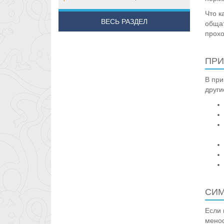
Что к
ВЕСЬ РАЗДЕЛ
общат
прохо
ПР
В при
други
СИ
Если 
меноф