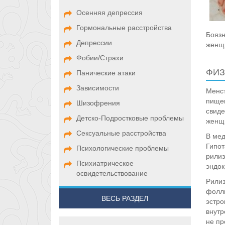
Осенняя депрессия
Гормональные расстройства
Боязн
Депрессии
женщи
Фобии/Страхи
ФИЗ
Панические атаки
Зависимости
Менст
пищев
Шизофрения
свиде
Детско-Подростковые проблемы
женщ
Сексуальные расстройства
В мед
Гипот
Психологические проблемы
рилиз
Психиатрическое
эндок
освидетельствование
Рилиз
фолли
ВЕСЬ РАЗДЕЛ
эстро
внутр
не пр