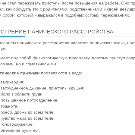
на стал переживать приступы после повышения на работе. Оно пре
ал, как обсудить это с родителями, родственниками и своей девушк
 собой, который и выражался в подобных острых переживаниях.
СТРЕНИЕ ПАНИЧЕСКОГО РАССТРОЙСТВА
лением панического расстройства является паническая атака, на
ции.
меет под собой физиологическую подоплеку, поэтому приступ со
омами, но и соматическими.
тические признаки
проявляются в виде:
тахикардия;
затрудненное дыхание, приступы удушья;
боли в области груди;
повышенное потоотделение;
тошнота;
озноб, дрожь во всем теле;
чувство жара во всем теле;
головокружение;
онемение рук и ног;