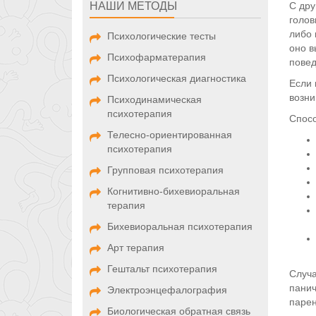
С дру
НАШИ МЕТОДЫ
голов
либо 
Психологические тесты
оно в
Психофарматерапия
повед
Психологическая диагностика
Если 
возни
Психодинамическая
психотерапия
Спосо
Телесно-ориентированная
психотерапия
Групповая психотерапия
Когнитивно-бихевиоральная
терапия
Бихевиоральная психотерапия
Арт терапия
Гештальт психотерапия
Случа
панич
Электроэнцефалография
парен
Биологическая обратная связь