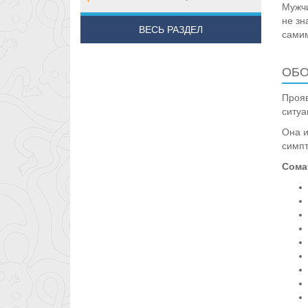
Мужчи
не зн
ВЕСЬ РАЗДЕЛ
самим
ОБО
Прояв
ситуа
Она и
симпт
Сома