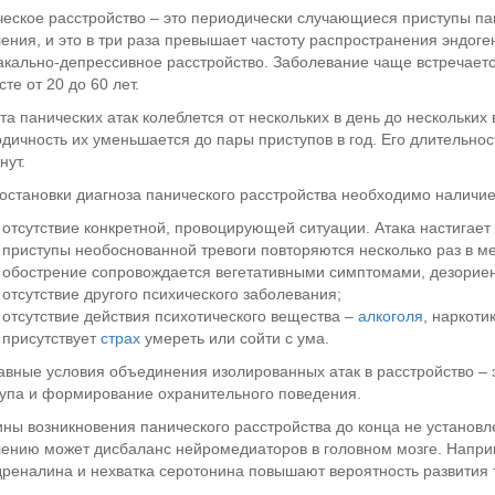
еское расстройство – это периодически случающиеся приступы пан
ения, и это в три раза превышает частоту распространения эндоге
кально-депрессивное расстройство. Заболевание чаще встречается
сте от 20 до 60 лет.
та панических атак колеблется от нескольких в день до нескольких 
дичность их уменьшается до пары приступов в год. Его длительнос
нут.
остановки диагноза панического расстройства необходимо наличие 
отсутствие конкретной, провоцирующей ситуации. Атака настигает
приступы необоснованной тревоги повторяются несколько раз в ме
обострение сопровождается вегетативными симптомами, дезориент
отсутствие другого психического заболевания;
отсутствие действия психотического вещества –
алкоголя
, наркотик
присутствует
страх
умереть или сойти с ума.
авные условия объединения изолированных атак в расстройство –
упа и формирование охранительного поведения.
ны возникновения панического расстройства до конца не установле
ению может дисбаланс нейромедиаторов в головном мозге. Напри
реналина и нехватка серотонина повышают вероятность развития