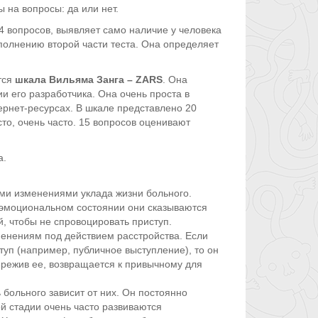
 на вопросы: да или нет.
 4 вопросов, выявляет само наличие у человека
ыполнению второй части теста. Она определяет
тся
шкала Вильяма Занга – ZARS
. Она
 его разработчика. Она очень проста в
ернет-ресурсах. В шкале представлено 20
сто, очень часто. 15 вопросов оценивают
а.
ыми изменениями уклада жизни больного.
 эмоциональном состоянии они сказываются
й, чтобы не спровоцировать приступ.
енениям под действием расстройства. Если
туп (например, публичное выступление), то он
ережив ее, возвращается к привычному для
 больного зависит от них. Он постоянно
той стадии очень часто развиваются