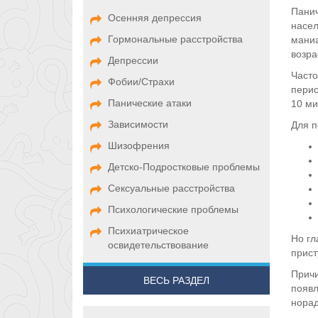
Панич
Осенняя депрессия
насел
Гормональные расстройства
маниа
возра
Депрессии
Часто
Фобии/Страхи
перио
Панические атаки
10 ми
Зависимости
Для п
Шизофрения
Детско-Подростковые проблемы
Сексуальные расстройства
Психологические проблемы
Психиатрическое
Но гл
освидетельствование
прист
Причи
ВЕСЬ РАЗДЕЛ
появл
норад