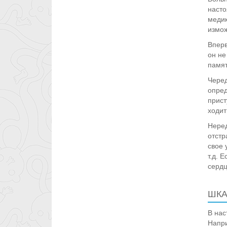
насто
медик
измо
Вперв
он не
памят
Черед
опред
прист
ходит
Неред
отстр
свое 
т.д. 
серд
ШКА
В нас
Напри