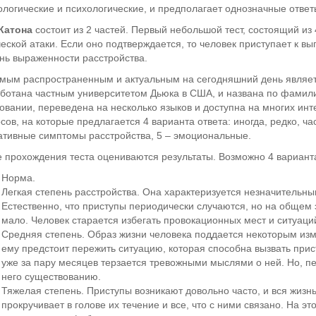
логические и психологические, и предполагает однозначные ответы
Катона
состоит из 2 частей. Первый небольшой тест, состоящий из
еской атаки. Если оно подтверждается, то человек приступает к в
нь выраженности расстройства.
мым распространенным и актуальным на сегодняшний день являе
ботана частным университетом Дьюка в США, и названа по фамилии
овании, переведена на несколько языков и доступна на многих инт
сов, на которые предлагается 4 варианта ответа: иногда, редко, ча
ативные симптомы расстройства, 5 – эмоциональные.
 прохождения теста оцениваются результаты. Возможно 4 вариант
Норма.
Легкая степень расстройства. Она характеризуется незначительн
Естественно, что приступы периодически случаются, но на общем
мало. Человек старается избегать провокационных мест и ситуаци
Средняя степень. Образ жизни человека поддается некоторым изм
ему предстоит пережить ситуацию, которая способна вызвать прис
уже за пару месяцев терзается тревожными мыслями о ней. Но, п
него существованию.
Тяжелая степень. Приступы возникают довольно часто, и вся жизнь
прокручивает в голове их течение и все, что с ними связано. На э