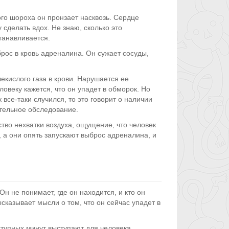
ого шороха он пронзает насквозь. Сердце
 сделать вдох. Не знаю, сколько это
танавливается.
ос в кровь адреналина. Он сужает сосуды,
кислого газа в крови. Нарушается ее
овеку кажется, что он упадет в обморок. Но
все-таки случился, то это говорит о наличии
ательное обследование.
во нехватки воздуха, ощущение, что человек
, а они опять запускают выброс адреналина, и
 не понимает, где он находится, и кто он
сказывает мысли о том, что он сейчас упадет в
иступных минут выступают для человека