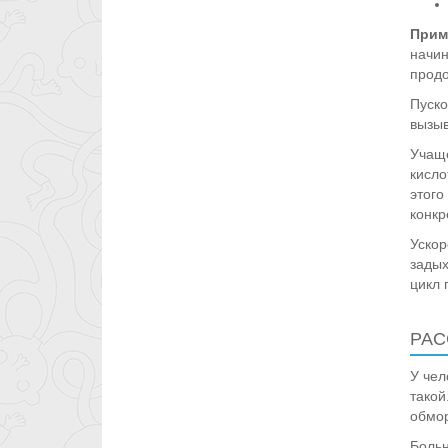
Прим
начин
продо
Пуско
вызыв
Учаще
кисло
этого
конкр
Ускор
задых
цикл 
РАС
У чел
такой
обмор
Больн