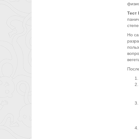
физио
Тест 
панич
степе
Но са
разра
польз
вопро
вегет
После