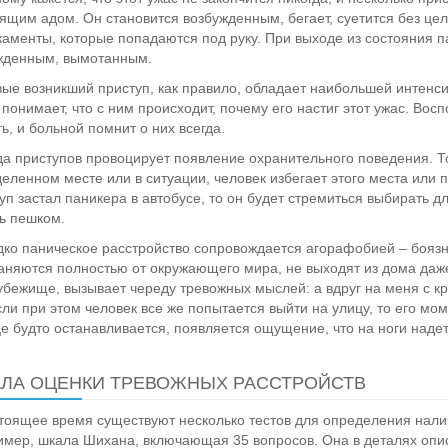
ящим адом. Он становится возбужденным, бегает, суетится без це
аменты, которые попадаются под руку. При выходе из состояния п
жденным, вымотанным.
ые возникший приступ, как правило, обладает наибольшей интенсив
 понимает, что с ним происходит, почему его настиг этот ужас. Во
ь, и больной помнит о них всегда.
а приступов провоцирует появление охранительного поведения. То 
еленном месте или в ситуации, человек избегает этого места или
уп застал паникера в автобусе, то он будет стремиться выбирать 
ь пешком.
ко паническое расстройство сопровождается агорафобией – бояз
аняются полностью от окружающего мира, не выходят из дома даже
убежище, вызывает череду тревожных мыслей: а вдруг на меня с кр
Если при этом человек все же попытается выйти на улицу, то его м
це будто останавливается, появляется ощущение, что на но
ЛА ОЦЕНКИ ТРЕВОЖНЫХ РАССТРОЙСТВ
тоящее время существуют несколько тестов для определения налич
мер, шкала Шихана, включающая 35 вопросов. Она в деталях опи