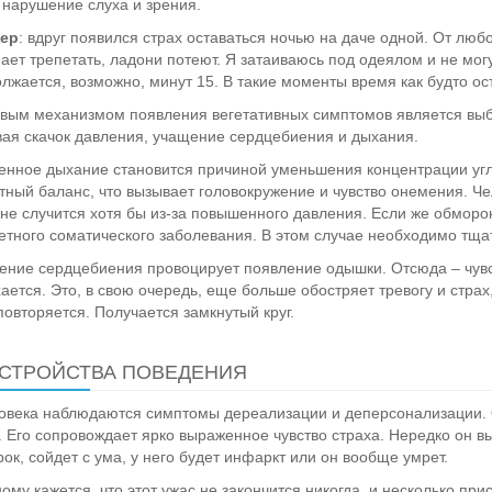
нарушение слуха и зрения.
ер
: вдруг появился страх оставаться ночью на даче одной. От люб
ает трепетать, ладони потеют. Я затаиваюсь под одеялом и не могу
лжается, возможно, минут 15. В такие моменты время как будто ос
вым механизмом появления вегетативных симптомов является выбр
ая скачок давления, учащение сердцебиения и дыхания.
нное дыхание становится причиной уменьшения концентрации угле
тный баланс, что вызывает головокружение и чувство онемения. Чел
 не случится хотя бы из-за повышенного давления. Если же обморок 
етного соматического заболевания. В этом случае необходимо тщ
ение сердцебиения провоцирует появление одышки. Отсюда – чувст
ается. Это, в свою очередь, еще больше обостряет тревогу и страх
повторяется. Получается замкнутый круг.
СТРОЙСТВА ПОВЕДЕНИЯ
овека наблюдаются симптомы дереализации и деперсонализации. Он
. Его сопровождает ярко выраженное чувство страха. Нередко он вы
ок, сойдет с ума, у него будет инфаркт или он вообще умрет.
ому кажется, что этот ужас не закончится никогда, и несколько пр