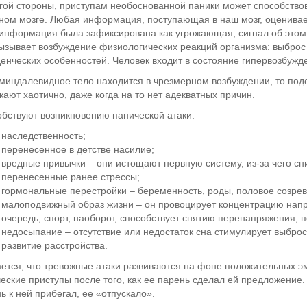
гой стороны, приступам необоснованной паники может способство
ном мозге. Любая информация, поступающая в наш мозг, оценивает
информация была зафиксирована как угрожающая, сигнал об этом 
ызывает возбуждение физиологических реакций организма: выброс
енческих особенностей. Человек входит в состояние гипервозбужд
миндалевидное тело находится в чрезмерном возбуждении, то под
кают хаотично, даже когда на то нет адекватных причин.
бствуют возникновению панической атаки:
наследственность;
перенесенное в детстве насилие;
вредные привычки – они истощают нервную систему, из-за чего сни
перенесенные ранее стрессы;
гормональные перестройки – беременность, роды, половое созрев
малоподвижный образ жизни – он провоцирует концентрацию напр
очередь, спорт, наоборот, способствует снятию перенапряжения,
недосыпание – отсутствие или недостаток сна стимулирует выброс
развитие расстройства.
ется, что тревожные атаки развиваются на фоне положительных эм
еские приступы после того, как ее парень сделал ей предложение. 
ь к ней прибегал, ее «отпускало».