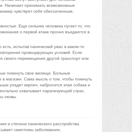
ли. Начинает принимать всевозможные
аникер чувствует себя обессиленным,
ностью. Еще сильнее человека пугает то, что
споминания о первой атаке прочно въедаются в
есть, испытав панический ужас в каком-то
 повторения провоцирующих условий. Если
для своего перемещения другой транспорт или
нью покинуть свое жилище. Больные
 в магазин. Сама мысль о том, чтобы покинуть
ыши упадет кирпич, набросится злая собака и
оментально охватывает парализующий страх,
ги надеты оковы.
ия и степени панического расстройства.
сывает симптомы заболевания,