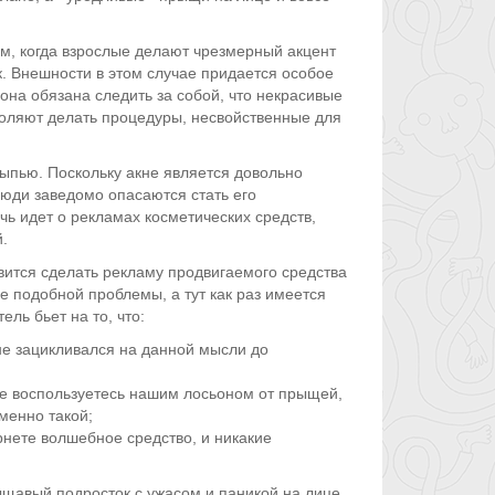
м, когда взрослые делают чрезмерный акцент
. Внешности в этом случае придается особое
она обязана следить за собой, что некрасивые
воляют делать процедуры, несвойственные для
сыпью. Поскольку акне является довольно
юди заведомо опасаются стать его
ь идет о рекламах косметических средств,
.
вится сделать рекламу продвигаемого средства
е подобной проблемы, а тут как раз имеется
ль бьет на то, что:
не зацикливался на данной мысли до
не воспользуетесь нашим лосьоном от прыщей,
менно такой;
рнете волшебное средство, и никакие
щавый подросток с ужасом и паникой на лице.