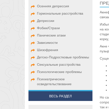
ПРЕ
Осенняя депрессия
Акнеф
Гормональные расстройства
связа
Депрессии
Избыт
Фобии/Страхи
на ко
стади
Панические атаки
корку
Зависимости
Акне 
Шизофрения
пузыр
Детско-Подростковые проблемы
Сущес
Сексуальные расстройства
Психологические проблемы
Психиатрическое
освидетельствование
ВЕСЬ РАЗДЕЛ
Но са
сопро
так и