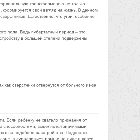
т кардинальную трансформацию не только
и, формируется свой взгляд на жизнь. В данном
верстников. Естественно, что угри, особенно
го пола. Ведь пубертатный период – это
сстройству в большей степени подвержены
к как сверстники отвернутся от больного из-за
и. Если ребенку не хватало признания от
ми способностями, выделяется значимыми
ваться подобное расстройство. Подросток
плане, а «уродливые» прыщи на лице и вовсе