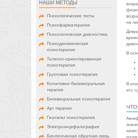
НАШИ МЕТОДЫ
возра
физич
Психологические тесты
возра
на ли
Психофарматерапия
Девуш
Психологическая диагностика
время
Психодинамическая
девоч
психотерапия
В осн
Телесно-ориентированная
психотерапия
Групповая психотерапия
Когнитивно-бихевиоральная
В ито
терапия
его «
Бихевиоральная психотерапия
ЧТО
Арт терапия
Гештальт психотерапия
Акнеф
значи
Электроэнцефалография
качес
Биологическая обратная связь
полаг