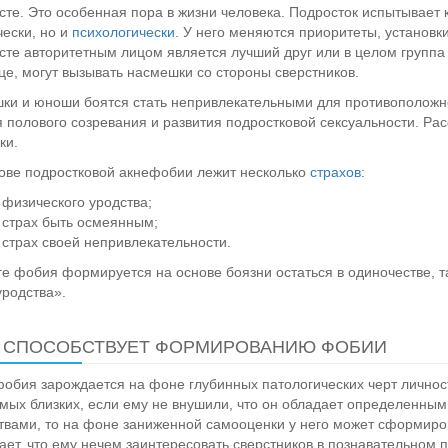
сте. Это особенная пора в жизни человека. Подросток испытывае
ески, но и
психологически
. У него меняются приоритеты, установк
сте авторитетным лицом является лучший друг или в целом группа с
це, могут вызывать насмешки со стороны сверстников.
ки и юноши боятся стать непривлекательными для противоположно
 полового созревания и развития подростковой сексуальности. Ра
ки.
ове подростковой акнефобии лежит несколько
страхов
:
физического уродства;
страх быть осмеянным;
страх своей непривлекательности.
ге фобия формируется на основе боязни остаться в одиночестве, та
уродства».
 СПОСОБСТВУЕТ ФОРМИРОВАНИЮ ФОБИИ
обия зарождается на фоне глубинных патологических черт личност
мых близких, если ему не внушили, что он обладает определенны
твами, то на фоне заниженной самооценки у него может сформиро
ает, что ему нечем заинтересовать сверстников в познавательном 