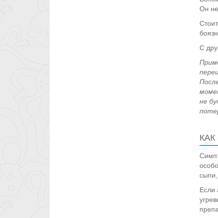
Он не
Стоит
боязн
С дру
Приме
переш
После
моме
не бу
поте
КАК
Симпт
особо
сыпи,
Если 
угрев
препа