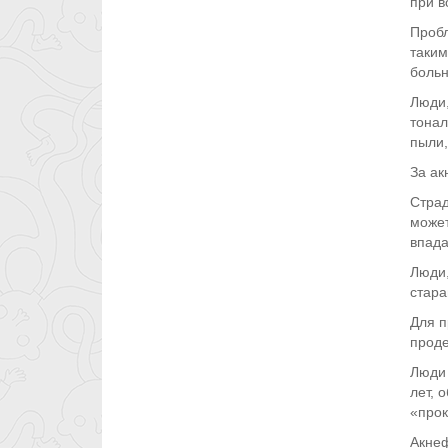
при в
Пробл
таким
больн
Люди,
тонал
пыли,
За ак
Страд
может
впада
Люди,
стара
Для п
проде
Люди 
лет, 
«прок
Акнеф