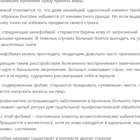
озникшей проблеме сразу принять меры.
емой становится то, что даже малейший, одиночный элемент такой
 образом быстрее избавится от ненавистного прыща. Но если выда
ому точно не избежать предмета своего страха.
 страдающие акнефобией, стараются беречь кожу от загрязнений. 
ьными кремами. В тяжелых случаях больные боятся выходить на ул
 выхлопных газов.
нефобами можно проследить тенденцию довольно часто принимать 
ающие таким расстройством болезненно воспринимают замечания по
 идти о банальном загрязнении. Больных охватывает страх, что л
ют в истерику, судорожно рассматривая себя в зеркале.
 подверженные фобии, стараются прикрывать «уязвимые» места: 
ются напускать волосы на лицо.
рофилактики устрашающего заболевания в арсенале больного прис
лывает целый ритуал для тщательной профилактической обработки
с этой фобией – постоянные клиенты косметологических кабинетов
обращаются к косметологу, хотя их кожа находится в идеальном, 
азам», состоянии.
обия нередко существует в контексте других страхов: