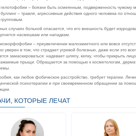
гелотофобии – боязни быть осмеянным, подверженность чужому 
буллинг – травля, агрессивные действия одного человека по отно
групповым.
ных случаях больной опасается, что его внешность будет изуродов
ргнется насмешкам или нападкам.
исморфофобии – преувеличении малозаметного или вовсе отсутст
ко уверен в том, что страдает угревой болезнью, даже если это в
ется замаскироваться: надевает шляпу, кепку, чтобы прикрыть лицо
ажаемые прыщи. Обращается за помощью к косметологам, дермат
лемы.
обия, как любое фобическое расстройство, требует терапии. Лече
енческой психотерапии и при своевременном обращении за помо
кции.
АЧИ, КОТОРЫЕ ЛЕЧАТ