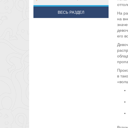
оттол
ВЕСЬ РАЗДЕЛ
На ра
на вн
значе
девоч
его в
Девоч
распр
облад
проп
Произ
в так
«волш
Вспом