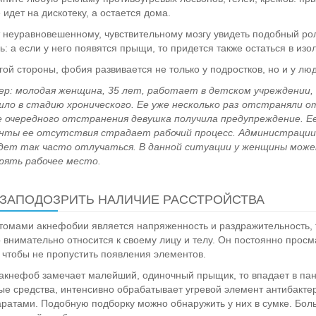
 идет на дискотеку, а остается дома.
 неуравновешенному, чувствительному мозгу увидеть подобный рол
ь: а если у него появятся прыщи, то придется также остаться в изо
гой стороны, фобия развивается не только у подростков, но и у лю
р: молодая женщина, 35 лет, работает в детском учреждении,
ло в стадию хронического. Ее уже несколько раз отстраняли 
 очередного отстранения девушка получила предупреждение. Ее
нты ее отсутствия страдает рабочий процесс. Администрации 
дет так часто отлучаться. В данной ситуации у женщины може
рять рабочее место.
 ЗАПОДОЗРИТЬ НАЛИЧИЕ РАССТРОЙСТВА
омами акнефобии является напряженность и раздражительность, 
 внимательно относится к своему лицу и телу. Он постоянно прос
 чтобы не пропустить появления элементов.
акнефоб замечает малейший, одиночный прыщик, то впадает в пан
ые средства, интенсивно обрабатывает угревой элемент антибакт
ратами. Подобную подборку можно обнаружить у них в сумке. Больн