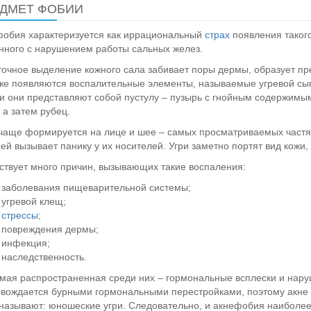
ДМЕТ ФОБИИ
обия характеризуется как иррациональный
страх
появления такого
нного с нарушением работы сальных желез.
очное выделение кожного сала забивает поры дермы, образует пре
же появляются воспалительные элементы, называемые угревой сы
и они представляют собой пустулу – пузырь с гнойным содержимым
, а затем рубец.
чаще формируется на лице и шее – самых просматриваемых частя
ей вызывает панику у их носителей. Угри заметно портят вид кожи
твует много причин, вызывающих такие воспаления:
заболевания пищеварительной системы;
угревой клещ;
стрессы
;
повреждения дермы;
инфекция;
наследственность.
мая распространенная среди них – гормональные всплески и наруш
вождается бурными гормональными перестройками, поэтому акне 
 называют: юношеские угри. Следовательно, и акнефобия наиболе