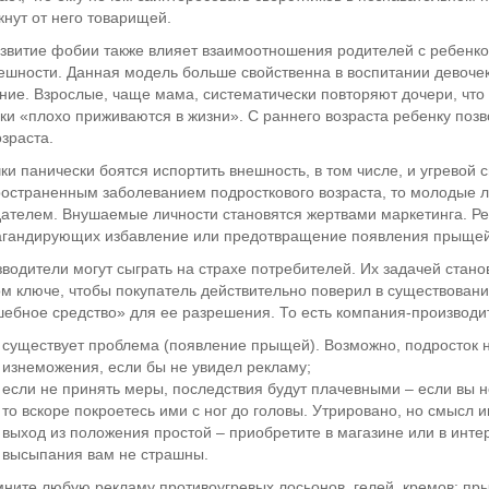
кнут от него товарищей.
звитие фобии также влияет взаимоотношения родителей с ребенко
ешности. Данная модель больше свойственна в воспитании девочек
ние. Взрослые, чаще мама, систематически повторяют дочери, что 
ки «плохо приживаются в жизни». С раннего возраста ребенку поз
озраста.
ки панически боятся испортить внешность, в том числе, и угревой 
остраненным заболеванием подросткового возраста, то молодые л
ателем. Внушаемые личности становятся жертвами маркетинга. Реч
агандирующих избавление или предотвращение появления прыщей
водители могут сыграть на страхе потребителей. Их задачей стано
ом ключе, чтобы покупатель действительно поверил в существовани
ебное средство» для ее разрешения. То есть компания-производите
существует проблема (появление прыщей). Возможно, подросток 
изнеможения, если бы не увидел рекламу;
если не принять меры, последствия будут плачевными – если вы 
то вскоре покроетесь ими с ног до головы. Утрировано, но смысл и
выход из положения простой – приобретите в магазине или в инте
высыпания вам не страшны.
ните любую рекламу противоугревых лосьонов, гелей, кремов: пры