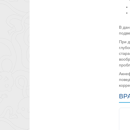
В дан
подве
При д
глубо
стара
вообр
проб
Акнеф
повед
корре
ВР