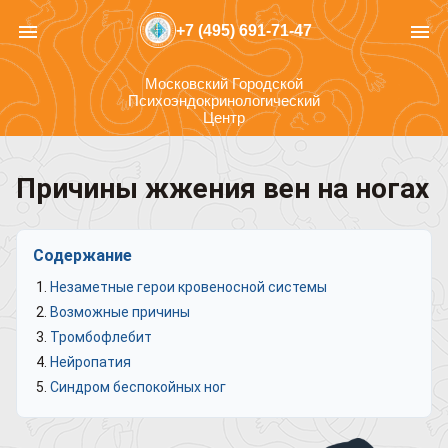
menu
menu
+7 (495) 691-71-47
Московский Городской
Психоэндокринологический
Центр
Причины жжения вен на ногах
Содержание
Незаметные герои кровеносной системы
Возможные причины
Тромбофлебит
Нейропатия
Синдром беспокойных ног