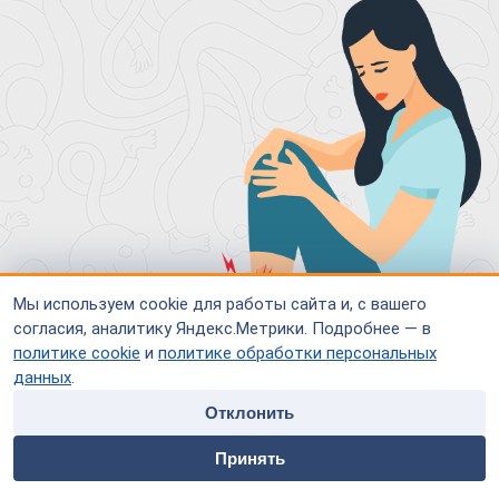
Мы используем cookie для работы сайта и, с вашего
согласия, аналитику Яндекс.Метрики. Подробнее — в
политике cookie
и
политике обработки персональных
данных
.
Отклонить
home
people
payment
contacts
Жжение, ощущение «горящих» или «щиплющих» вен на ногах
Принять
Главная
Специалисты
Оплата
Контакты
– это симптом, который может указывать на различные