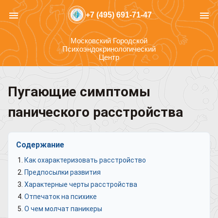
menu
menu
+7 (495) 691-71-47
Московский Городской
Психоэндокринологический
Центр
Пугающие симптомы
панического расстройства
Содержание
Как охарактеризовать расстройство
Предпосылки развития
Характерные черты расстройства
Отпечаток на психике
О чем молчат паникеры