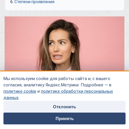
Степени проявления
Мы используем cookie для работы сайта и, с вашего
согласия, аналитику Яндекс.Метрики. Подробнее — в
политике cookie
и
политике обработки персональных
данных
.
Отклонить
home
people
payment
contacts
Паническое расстройство, наряду с посттравматическим
Принять
стрессом, синдромом навязчивых состояний и общей
Главная
Специалисты
Оплата
Контакты
тревожности, социофобии и т.д., является разновидностью