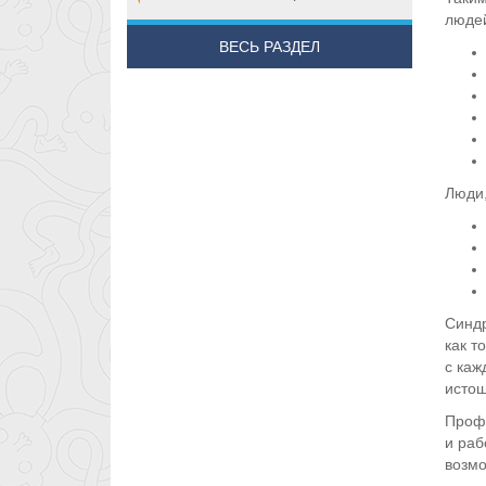
людей
ВЕСЬ РАЗДЕЛ
Люди,
Синдр
как т
с каж
истощ
Профе
и раб
возмо