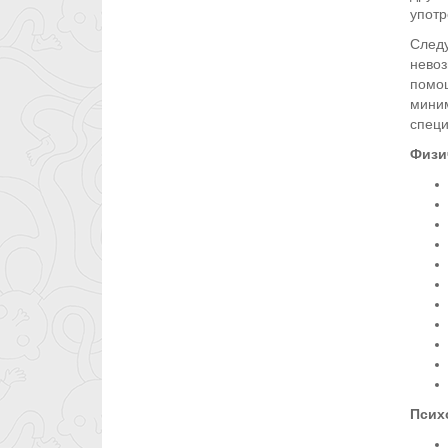
употр
Следу
невоз
помощ
миним
специ
Физи
Псих