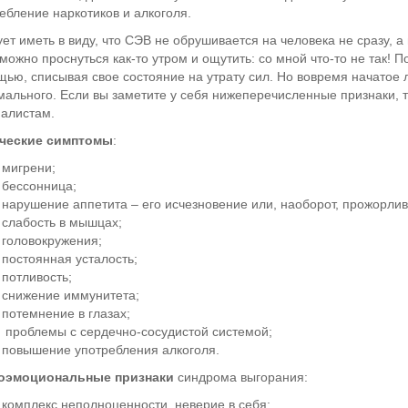
ебление наркотиков и алкоголя.
ет иметь в виду, что СЭВ не обрушивается на человека не сразу, а
можно проснуться как-то утром и ощутить: со мной что-то не так! 
ью, списывая свое состояние на утрату сил. Но вовремя начатое л
ального. Если вы заметите у себя нижеперечисленные признаки, 
алистам.
ческие симптомы
:
мигрени;
бессонница;
нарушение аппетита – его исчезновение или, наоборот, прожорли
слабость в мышцах;
головокружения;
постоянная усталость;
потливость;
снижение иммунитета;
потемнение в глазах;
проблемы с сердечно-сосудистой системой;
повышение употребления алкоголя.
оэмоциональные признаки
синдрома выгорания:
комплекс неполноценности, неверие в себя;