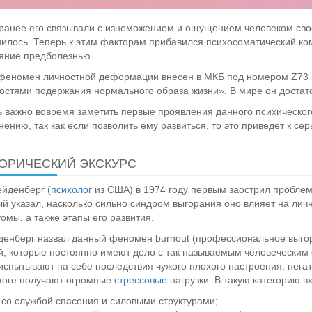
ранее его связывали с изнеможением и ощущением человеком свое
илось. Теперь к этим факторам прибавился психосоматический к
яние предболезнью.
феномен личностной деформации внесен в МКБ под номером Z73 
остями подержания нормального образа жизни». В мире он достат
 важно вовремя заметить первые проявления данного психического
нению, так как если позволить ему развиться, то это приведет к се
ОРИЧЕСКИЙ ЭКСКУРС
ейденберг (
психолог
из США) в 1974 году первым заострил проблем
й указал, насколько сильно синдром выгорания оно влияет на лич
омы, а также этапы его развития.
енберг назвал данный феномен burnout (профессиональное выгор
, которые постоянно имеют дело с так называемым человеческим ф
испытывают на себе последствия чужого плохого настроения, нега
итоге получают огромные
стрессовые
нагрузки. В такую категорию в
со службой спасения и силовыми структурами;