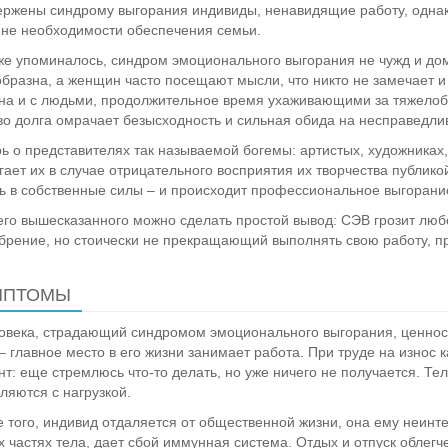
ржены синдрому выгорания индивиды, ненавидящие работу, однак
не необходимости обеспечения семьи.
же упоминалось, синдром эмоционального выгорания не чужд и дом
бразна, а женщин часто посещают мысли, что никто не замечает и н
на и с людьми, продолжительное время ухаживающими за тяжело
во долга омрачает безысходность и сильная обида на несправедлив
ь о представителях так называемой богемы: артистых, художниках,
гает их в случае отрицательного восприятия их творчества публик
ь в собственные силы – и происходит профессиональное выгорани
его вышесказанного можно сделать простой вывод: СЭВ грозит люб
брение, но стоически не прекращающий выполнять свою работу, п
МПТОМЫ
овека, страдающий синдромом эмоционального выгорания, ценнос
– главное место в его жизни занимает работа. При труде на износ 
т: еще стремлюсь что-то делать, но уже ничего не получается. Тел
ляются с нагрузкой.
 того, индивид отдаляется от общественной жизни, она ему неинте
х частях тела, дает сбой иммунная система. Отдых и отпуск облегч