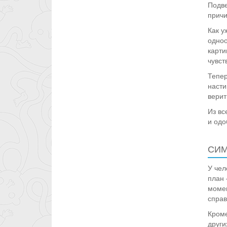
Подве
причи
Как у
одноо
карти
чувст
Тепер
насти
верит
Из вс
и одо
СИ
У чел
план 
момен
справ
Кроме
други