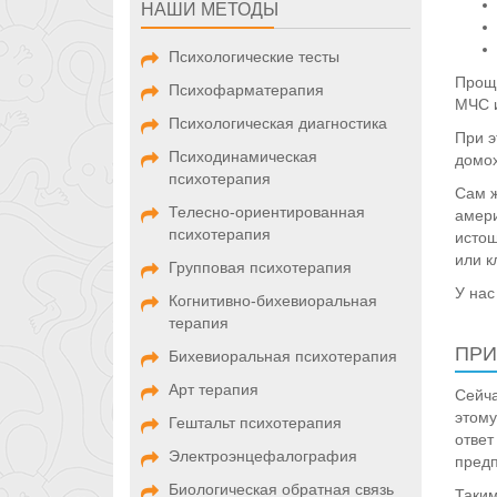
НАШИ МЕТОДЫ
Психологические тесты
Проще
Психофарматерапия
МЧС и
Психологическая диагностика
При э
Психодинамическая
домох
психотерапия
Сам ж
Телесно-ориентированная
амери
психотерапия
истощ
или к
Групповая психотерапия
У нас
Когнитивно-бихевиоральная
терапия
ПРИ
Бихевиоральная психотерапия
Арт терапия
Сейча
этому
Гештальт психотерапия
ответ
Электроэнцефалография
предп
Биологическая обратная связь
Таким