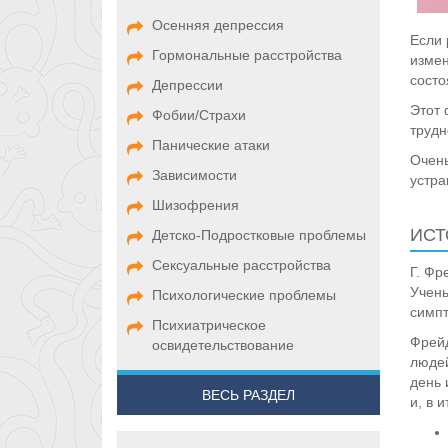
Осенняя депрессия
Если 
Гормональные расстройства
измен
состо
Депрессии
Этот 
Фобии/Страхи
трудн
Панические атаки
Очень
Зависимости
устра
Шизофрения
ИСТ
Детско-Подростковые проблемы
Сексуальные расстройства
Г. Фр
Учены
Психологические проблемы
симпт
Психиатрическое
Фрейд
освидетельствование
людей
день 
ВЕСЬ РАЗДЕЛ
и, в 