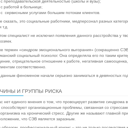
с преподавательской деятельностью (школы и вузы);
с работой в больнице;
с сервисными услугами большим потокам клиентов.
 сказать, это социальные работники, медперсонал разных категор
 т.д.
том специалист не исключил появления данного расстройства у тв
озяек.
е термин «синдром эмоционального выгорания» (сокращенно СЭВ)
канский социальный психолог. Она определяла его по таким крит
ение, отрицательное отношение к работе, негативная самооценка,
лиентам соответственно.
 данным феноменом начали серьезно заниматься в девяностых год
ЧИНЫ И ГРУППЫ РИСКА
с нет единого мнения о том, что провоцирует развитие синдрома в
 способствуют организационные проблемы, связанная со стрессами
 организма на хронический стресс. Другие же называют главной п
оложение, что СЭВ является заразным.
 образом, профессиональный кризис – это не только последствия 