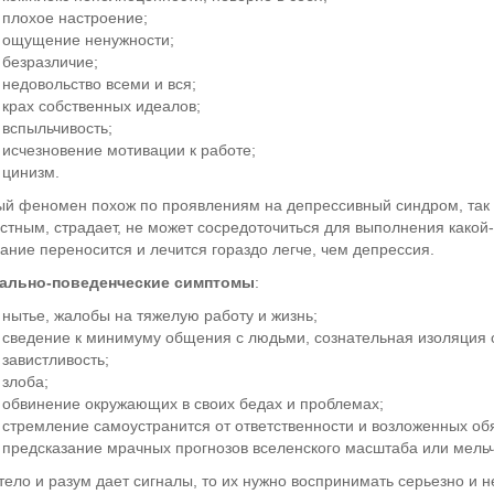
плохое настроение;
ощущение ненужности;
безразличие;
недовольство всеми и вся;
крах собственных идеалов;
вспыльчивость;
исчезновение мотивации к работе;
цинизм.
й феномен похож по проявлениям на депрессивный синдром, так к
стным, страдает, не может сосредоточиться для выполнения како
ание переносится и лечится гораздо легче, чем депрессия.
ально-поведенческие симптомы
:
нытье, жалобы на тяжелую работу и жизнь;
сведение к минимуму общения с людьми, сознательная изоляция 
завистливость;
злоба;
обвинение окружающих в своих бедах и проблемах;
стремление самоустранится от ответственности и возложенных об
предсказание мрачных прогнозов вселенского масштаба или мельч
тело и разум дает сигналы, то их нужно воспринимать серьезно и не