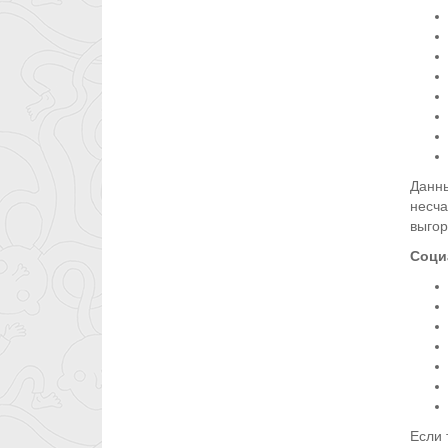
Данны
несча
выгор
Соци
Если 