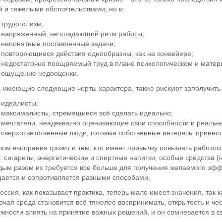
 и тяжелыми обстоятельствами, но и:
трудоголизм;
напряженный, не спадающий ритм работы;
непонятные поставленные задачи;
повторяющиеся действия однообразны, как на конвейере;
недостаточно поощряемый труд в плане психологическом и матер
ощущение недооценки.
 имеющие следующие черты характера, также рискуют заполучить
идеалисты;
максималисты, стремящиеся всё сделать идеально;
мечтатели, неадекватно оценивающие свои способности и реальн
сверхответственные люди, готовые собственные интересы принест
ом выгорания грозит и тем, кто имеет привычку повышать работо
о: сигареты, энергетические и спиртные напитки, особые средства 
дым разом их требуется все больше для получения желаемого эффе
ается и сопротивляется разными способами.
ссия, как показывает практика, теперь мало имеет значения, так к
очая среда становится всё тяжелее воспринимать, открытость и чес
жности влиять на принятие важных решений, и он сомневается в с