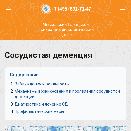
menu
menu
+7 (495) 691-71-47
Московский Городской
Психоэндокринологический
Центр
Сосудистая деменция
Содержание
Заблуждения и реальность
Механизмы возникновения и проявления сосудистой
деменции
Диагностика и лечение СД
Профилактические меры