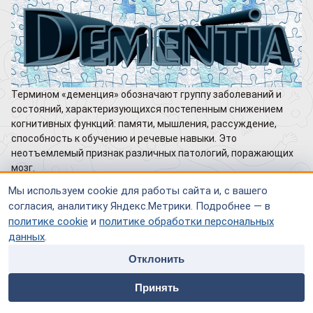
Термином «деменция» обозначают группу заболеваний и
состояний, характеризующихся постепенным снижением
когнитивных функций: памяти, мышления, рассуждение,
способность к обучению и речевые навыки. Это
неотъемлемый признак различных патологий, поражающих
мозг.
Мы используем cookie для работы сайта и, с вашего
В этой статье поговорим о деменции, напрямую связанной с
согласия, аналитику Яндекс.Метрики. Подробнее — в
сосудистыми заболеваниями мозга.
политике cookie
и
политике обработки персональных
данных
.
Заблуждения и реальность
Отклонить
Деменция часто ошибочно воспринимается как простое
home
people
payment
contacts
слабоумие, возрастное снижение умственных способностей.
Принять
Такое представление глубоко ошибочно, оно не только
Главная
Специалисты
Оплата
Контакты
упрощает сложную природу заболевания, но и создает