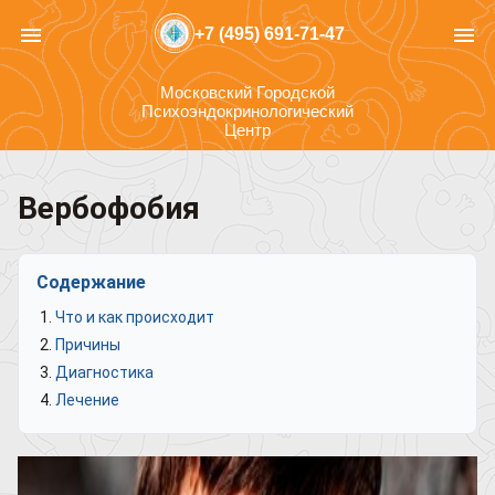
menu
menu
+7 (495) 691-71-47
Московский Городской
Психоэндокринологический
Центр
Вербофобия
Содержание
Что и как происходит
Причины
Диагностика
Лечение